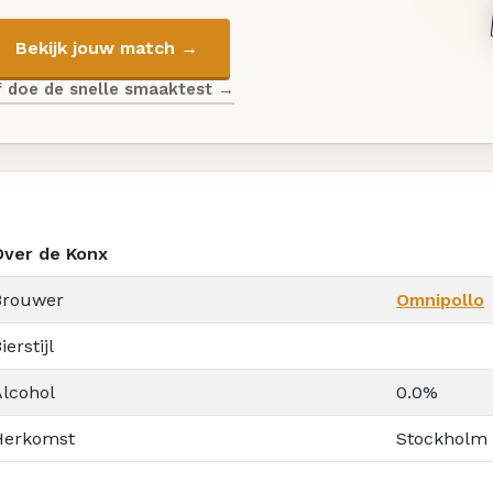
Bekijk jouw match →
f doe de snelle smaaktest →
Over de Konx
Brouwer
Omnipollo
ierstijl
Alcohol
0.0%
Herkomst
Stockholm