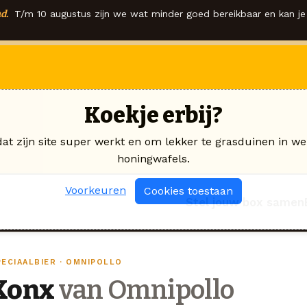
d.
T/m 10 augustus zijn we wat minder goed bereikbaar en kan je 
Koekje erbij?
dat zijn site super werkt en om lekker te grasduinen in we
honingwafels.
Voorkeuren
Cookies toestaan
Stel jouw box samen
PECIAALBIER · OMNIPOLLO
Konx
van Omnipollo