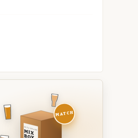
MATCH
DEZE MAAND
MIX
BOX