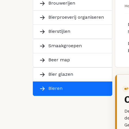
Brouwerijen
H
Bierproeverij organiseren
Bierstijlen
Smaakgroepen
Beer map
Bier glazen
Bieren
P
De
d
G