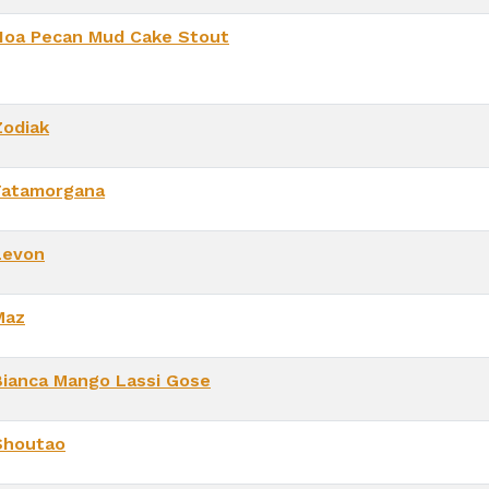
Noa Pecan Mud Cake Stout
Zodiak
Fatamorgana
Levon
Maz
Bianca Mango Lassi Gose
Shoutao