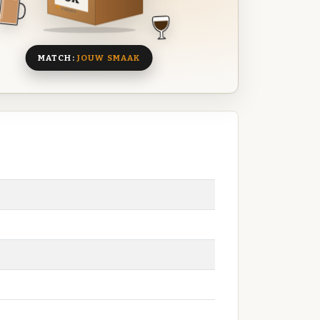
8 BIEREN
MATCH:
JOUW SMAAK