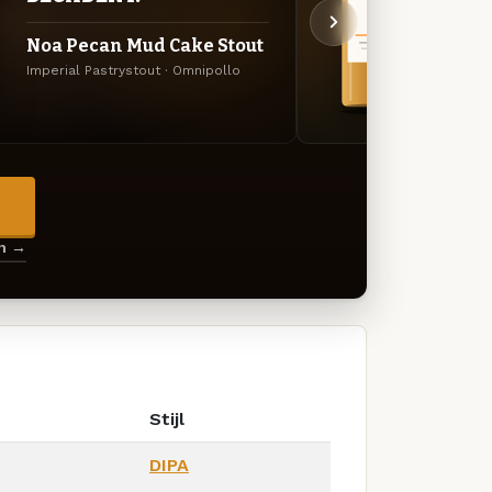
Noa Pecan Mud Cake Stout
Zodi
Imperial Pastrystout · Omnipollo
Amerik
→
en →
Stijl
DIPA