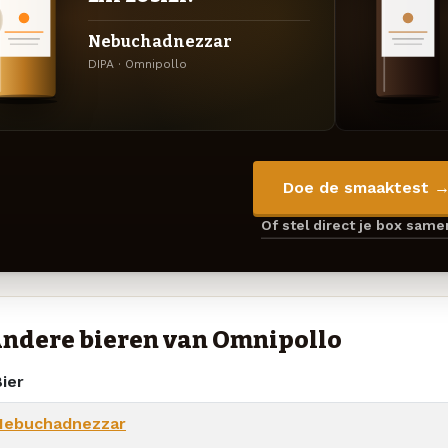
Nebuchadnezzar
DIPA · Omnipollo
Doe de smaaktest 
Of stel direct je box sam
ndere bieren van Omnipollo
ier
Nebuchadnezzar