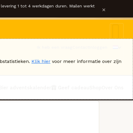
levering 1 tot 4 werkdagen duren. Mailen werkt
×
Ik heb een vraag
Contact
Inloggen
bstatistieken.
Klik hier
voor meer informatie over zijn
Bier adventskalender
Geef cadeau
Shop
Over Ons