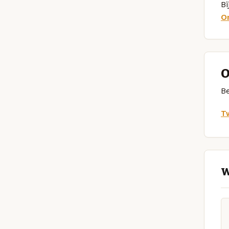
Bi
O
O
Be
Tw
W