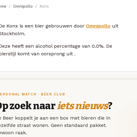
ome
Omnipollo
Konx
De Konx is een bier gebrouwen door
Omnipollo
uit
Stockholm.
Deze
heeft een alcohol percentage van 0.0%. De
bierstijl komt van oorsprong uit
.
ERSONAL MATCH · BEER CLUB
Op zoek naar
iets nieuws
?
 Beer koppelt je aan een box met bieren die in
ezelfde straat wonen. Geen standaard pakket.
ewoon raak.