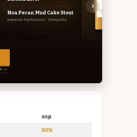
Noa Pecan Mud Cake Stout
Zodi
Imperial Pastrystout · Omnipollo
Amerik
→
en →
Stijl
DIPA