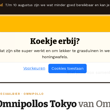
d.
T/m 10 augustus zijn we wat minder goed bereikbaar en kan je 
Koekje erbij?
dat zijn site super werkt en om lekker te grasduinen in we
honingwafels.
Voorkeuren
Cookies toestaan
Stel jouw box samen
PECIAALBIER · OMNIPOLLO
Omnipollos Tokyo
van Om