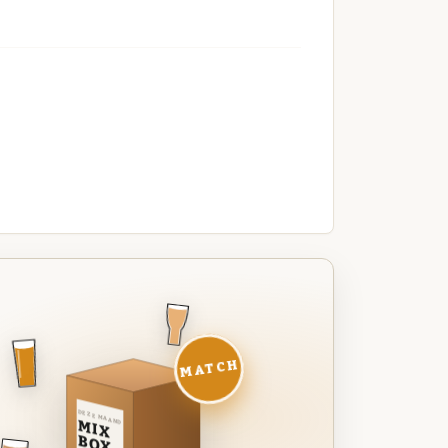
MATCH
DEZE MAAND
MIX
BOX