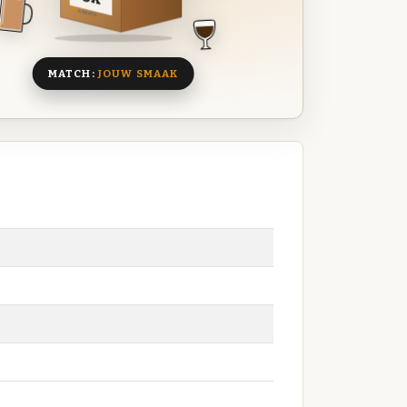
8 BIEREN
MATCH:
JOUW SMAAK