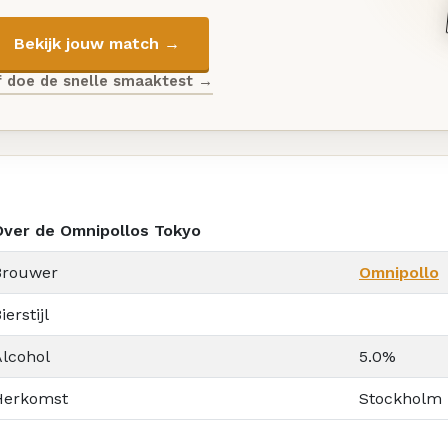
Bekijk jouw match →
f doe de snelle smaaktest →
Over de Omnipollos Tokyo
Brouwer
Omnipollo
ierstijl
Alcohol
5.0%
Herkomst
Stockholm