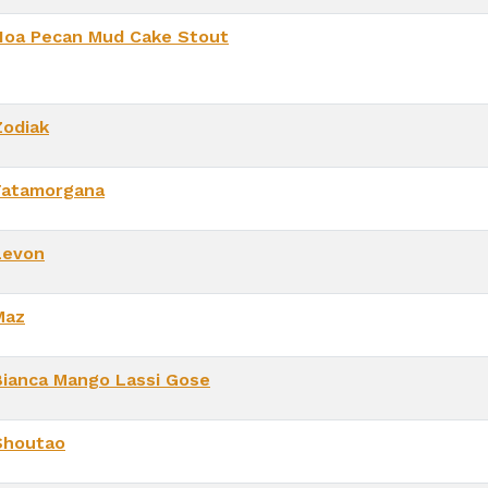
Noa Pecan Mud Cake Stout
Zodiak
Fatamorgana
Levon
Maz
Bianca Mango Lassi Gose
Shoutao