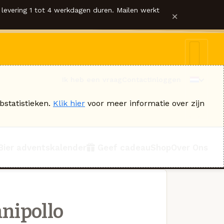
levering 1 tot 4 werkdagen duren. Mailen werkt
×
Ik heb een vraag
Contact
Inloggen
bstatistieken.
Klik hier
voor meer informatie over zijn
Bier adventskalender
Geef cadeau
Shop
Over Ons
nipollo