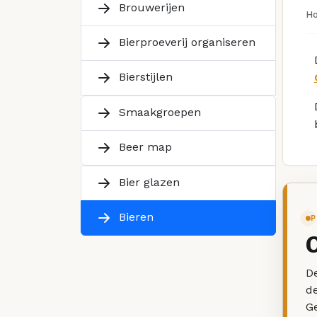
Brouwerijen
H
Bierproeverij organiseren
Bierstijlen
Smaakgroepen
Beer map
Bier glazen
Bieren
P
De
d
G