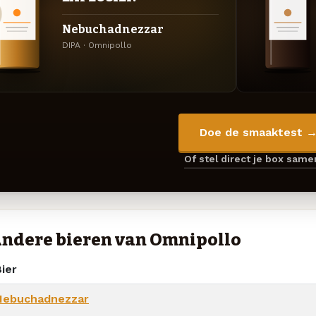
Nebuchadnezzar
DIPA · Omnipollo
Doe de smaaktest 
Of stel direct je box sam
ndere bieren van Omnipollo
ier
Nebuchadnezzar