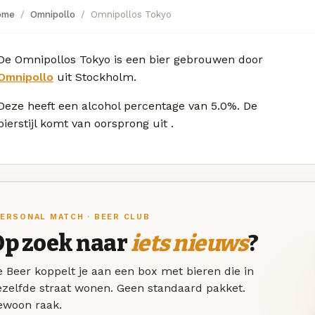
ome
Omnipollo
Omnipollos Tokyo
De Omnipollos Tokyo is een bier gebrouwen door
Omnipollo
uit Stockholm.
Deze
heeft een alcohol percentage van 5.0%. De
bierstijl komt van oorsprong uit
.
ERSONAL MATCH · BEER CLUB
Op zoek naar
iets nieuws
?
 Beer koppelt je aan een box met bieren die in
ezelfde straat wonen. Geen standaard pakket.
ewoon raak.