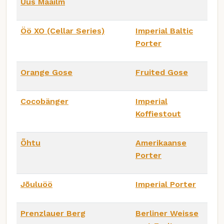
Uus Maailm
Öö XO (Cellar Series)
Imperial Baltic
Porter
Orange Gose
Fruited Gose
Cocobänger
Imperial
Koffiestout
Õhtu
Amerikaanse
Porter
Jõuluöö
Imperial Porter
Prenzlauer Berg
Berliner Weisse