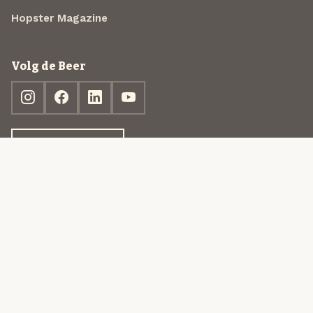
Hopster Magazine
Volg de Beer
Ontdek jouw box
© 2013-2026 Beer in a Box BV