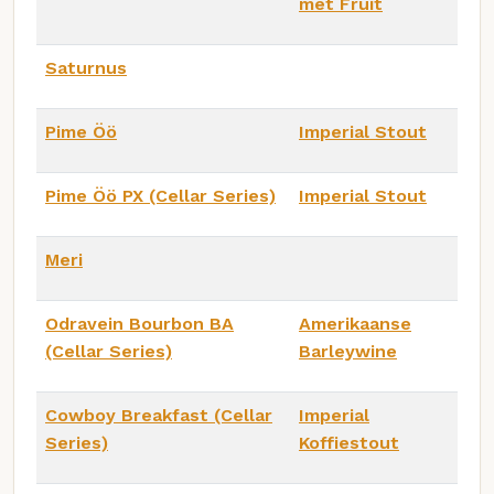
met Fruit
Saturnus
Pime Öö
Imperial Stout
Pime Öö PX (Cellar Series)
Imperial Stout
Meri
Odravein Bourbon BA
Amerikaanse
(Cellar Series)
Barleywine
Cowboy Breakfast (Cellar
Imperial
Series)
Koffiestout