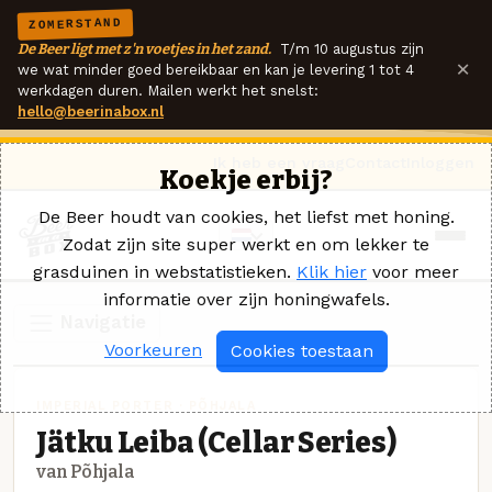
ZOMERSTAND
De Beer ligt met z'n voetjes in het zand.
T/m 10 augustus zijn
×
we wat minder goed bereikbaar en kan je levering 1 tot 4
werkdagen duren. Mailen werkt het snelst:
hello@beerinabox.nl
Ik heb een vraag
Contact
Inloggen
Koekje erbij?
De Beer houdt van cookies, het liefst met honing.
Zodat zijn site super werkt en om lekker te
grasduinen in webstatistieken.
Klik hier
voor meer
informatie over zijn honingwafels.
Navigatie
Voorkeuren
Cookies toestaan
IMPERIAL PORTER · PÕHJALA
Jätku Leiba (Cellar Series)
van Põhjala