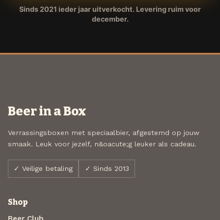
Sinds 2021 ieder jaar uitverkocht. Levering ruim voor
december.
Beer in a Box
Verrassingsboxen met speciaalbier, afgestemd op jouw
smaak. Leuk voor jezelf, n&oacute;g leuker als cadeau.
✓ Veilige betaling
✓ Sinds 2013
Shop
Beer Club