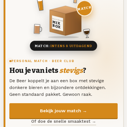
MATCH
DEZE MAAND
MIX
BOX
8 BIEREN
MATCH:
INTENS & UITDAGEND
PERSONAL MATCH · BEER CLUB
Hou je van iets
stevigs
?
De Beer koppelt je aan een box met stevige
donkere bieren en bijzondere ontdekkingen.
Geen standaard pakket. Gewoon raak.
Bekijk jouw match →
Of doe de snelle smaaktest →