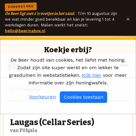
ZOMERSTAND
De Beer ligt met z'n voetjes in het zand.
T/m 10 augustus zijn
×
we wat minder goed bereikbaar en kan je levering 1 tot 4
werkdagen duren. Mailen werkt het snelst:
hello@beerinabox.nl
Ik heb een vraag
Contact
Inloggen
Koekje erbij?
De Beer houdt van cookies, het liefst met honing.
Zodat zijn site super werkt en om lekker te
grasduinen in webstatistieken.
Klik hier
voor meer
informatie over zijn honingwafels.
Navigatie
Voorkeuren
Cookies toestaan
SPECIAALBIER · PÕHJALA
Laugas (Cellar Series)
van Põhjala