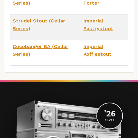
Series)
Porter
Strudel Stout (Cellar
Imperial
Series)
Pastrystout
Cocobänger BA (Cellar
Imperial
Series)
Koffiestout
'26
SILVER