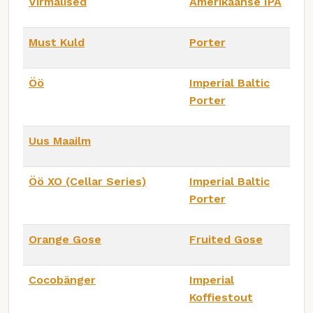
Virmalised
Amerikaanse IPA
Must Kuld
Porter
Öö
Imperial Baltic
Porter
Uus Maailm
Öö XO (Cellar Series)
Imperial Baltic
Porter
Orange Gose
Fruited Gose
Cocobänger
Imperial
Koffiestout