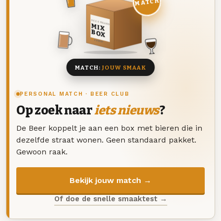
MATCH
DEZE MAAND
MIX
BOX
8 BIEREN
MATCH:
JOUW SMAAK
PERSONAL MATCH · BEER CLUB
Op zoek naar
iets nieuws
?
De Beer koppelt je aan een box met bieren die in
dezelfde straat wonen. Geen standaard pakket.
Gewoon raak.
Bekijk jouw match →
Of doe de snelle smaaktest →