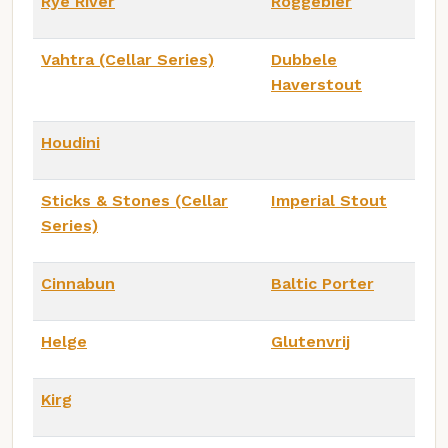
Rye River
Roggebier
Vahtra (Cellar Series)
Dubbele
Haverstout
Houdini
Sticks & Stones (Cellar
Imperial Stout
Series)
Cinnabun
Baltic Porter
Helge
Glutenvrij
Kirg