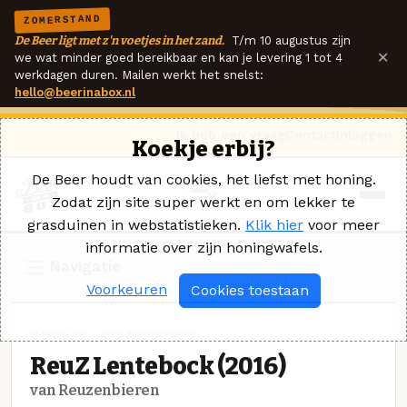
ZOMERSTAND
De Beer ligt met z'n voetjes in het zand.
T/m 10 augustus zijn
×
we wat minder goed bereikbaar en kan je levering 1 tot 4
werkdagen duren. Mailen werkt het snelst:
hello@beerinabox.nl
Ik heb een vraag
Contact
Inloggen
Koekje erbij?
De Beer houdt van cookies, het liefst met honing.
Zodat zijn site super werkt en om lekker te
grasduinen in webstatistieken.
Klik hier
voor meer
informatie over zijn honingwafels.
Navigatie
Voorkeuren
Cookies toestaan
MEIBOCK · REUZENBIEREN
ReuZ Lentebock (2016)
van Reuzenbieren