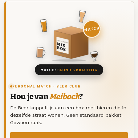
MATCH
DEZE MAAND
MIX
BOX
8 BIEREN
MATCH:
BLOND & KRACHTIG
PERSONAL MATCH · BEER CLUB
Hou je van
Meibock
?
De Beer koppelt je aan een box met bieren die in
dezelfde straat wonen. Geen standaard pakket.
Gewoon raak.