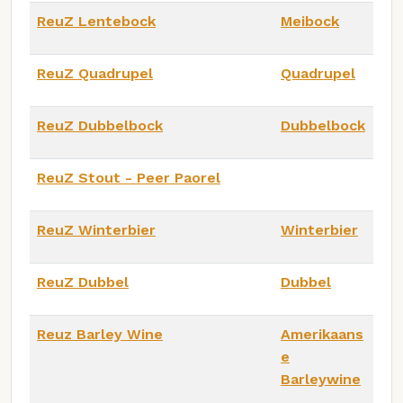
ReuZ Lentebock
Meibock
ReuZ Quadrupel
Quadrupel
ReuZ Dubbelbock
Dubbelbock
ReuZ Stout - Peer Paorel
ReuZ Winterbier
Winterbier
ReuZ Dubbel
Dubbel
Reuz Barley Wine
Amerikaans
e
Barleywine