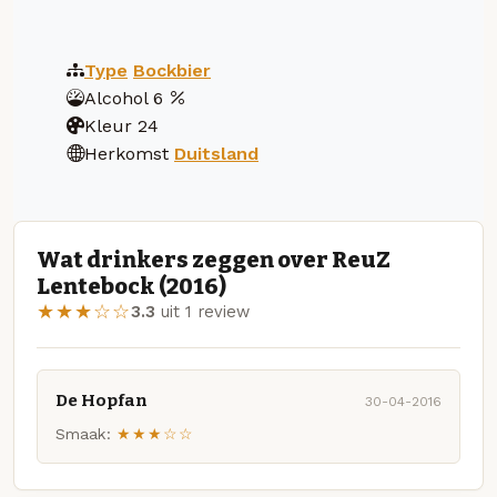
Type
Bockbier
Alcohol
6
Kleur
24
Herkomst
Duitsland
Wat drinkers zeggen over ReuZ
Lentebock (2016)
★★★☆☆
3.3
uit 1 review
De Hopfan
30-04-2016
Smaak:
★★★☆☆