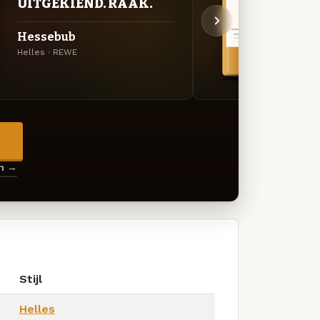
UITGEKIEND. RAAK.
John
Hessebub
Ale 
Helles · REWE
Intern
→
en →
Stijl
Helles