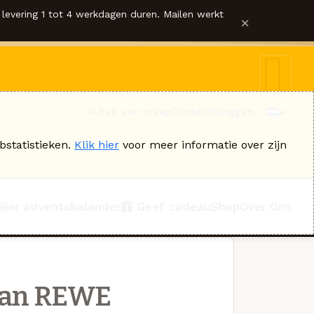
levering 1 tot 4 werkdagen duren. Mailen werkt
×
Ik heb een vraag
Contact
Inloggen
bstatistieken.
Klik hier
voor meer informatie over zijn
Bier adventskalender
Geef cadeau
Shop
Over Ons
an REWE