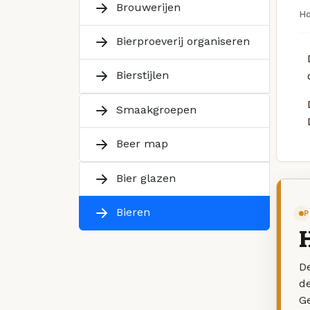
Brouwerijen
H
Bierproeverij organiseren
Bierstijlen
Smaakgroepen
Beer map
Bier glazen
Bieren
P
De
d
G