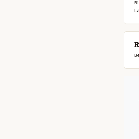
Bi
L
R
Be