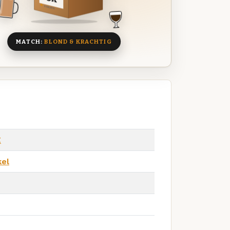
8 BIEREN
MATCH:
BLOND & KRACHTIG
E
kel