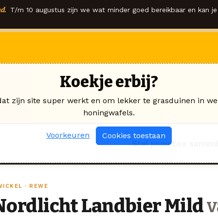
d.
T/m 10 augustus zijn we wat minder goed bereikbaar en kan je 
Koekje erbij?
dat zijn site super werkt en om lekker te grasduinen in we
honingwafels.
Voorkeuren
Cookies toestaan
Stel jouw box samen
WICKEL · REWE
Nordlicht Landbier Mild
v