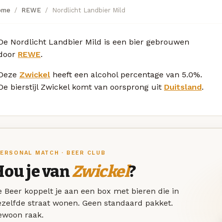
ome
REWE
Nordlicht Landbier Mild
De Nordlicht Landbier Mild is een bier gebrouwen
door
REWE
.
Deze
Zwickel
heeft een alcohol percentage van 5.0%.
De bierstijl Zwickel komt van oorsprong uit
Duitsland
.
ERSONAL MATCH · BEER CLUB
Hou je van
Zwickel
?
 Beer koppelt je aan een box met bieren die in
ezelfde straat wonen. Geen standaard pakket.
ewoon raak.