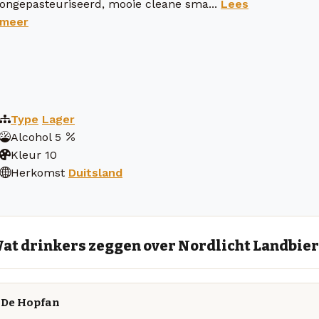
ongepasteuriseerd, mooie cleane sma...
Lees
meer
Type
Lager
Alcohol
5
Kleur
10
Herkomst
Duitsland
at drinkers zeggen over Nordlicht Landbier
De Hopfan