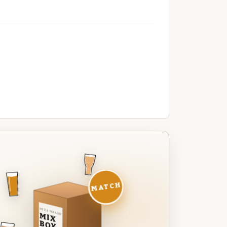
MATCH
DEZE MAAND
MIX
BOX