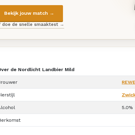
Bekijk jouw match →
f doe de snelle smaaktest →
Over de Nordlicht Landbier Mild
Brouwer
REW
ierstijl
Zwic
Alcohol
5.0%
Herkomst