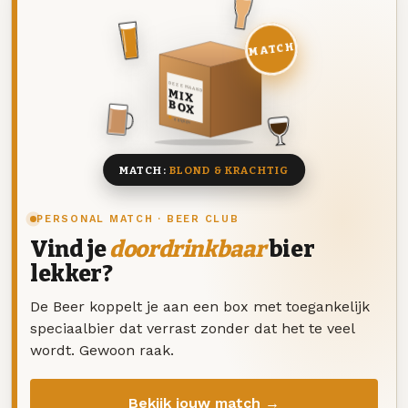
MATCH
DEZE MAAND
MIX
BOX
8 BIEREN
MATCH:
BLOND & KRACHTIG
PERSONAL MATCH · BEER CLUB
Vind je
doordrinkbaar
bier
lekker?
De Beer koppelt je aan een box met toegankelijk
speciaalbier dat verrast zonder dat het te veel
wordt. Gewoon raak.
Bekijk jouw match →