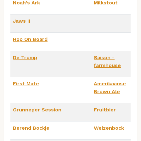
Noah's Ark
Milkstout
Jaws II
Hop On Board
De Tromp
Saison -
farmhouse
First Mate
Amerikaanse
Brown Ale
Grunneger Session
Fruitbier
Berend Bockje
Weizenbock