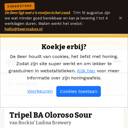
ZOMERSTAND
De Beer ligt met z'n voetjes in het zand.
T/m 10 augustus zijn
×
we wat minder goed bereikbaar en kan je levering 1 tot 4
werkdagen duren. Mailen werkt het snelst:
hello@beerinabox.nl
Ik heb een vraag
Contact
Inloggen
Koekje erbij?
De Beer houdt van cookies, het liefst met honing.
Zodat zijn site super werkt en om lekker te
grasduinen in webstatistieken.
Klik hier
voor meer
informatie over zijn honingwafels.
Navigatie
Voorkeuren
Cookies toestaan
TRIPEL · ROCKIN' LUDINA BREWERY
Tripel BA Oloroso Sour
van Rockin' Ludina Brewery