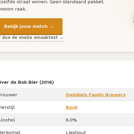
ezelfde straat wonen. Geen standaard pakket.
ewoon raak.
Bekijk jouw match →
f doe de snelle smaaktest →
Over de Bok Bier (2016)
Brouwer
Swinkels Family Brewers
ierstijl
Bock
Alcohol
6.0%
Herkomst
Lieshout