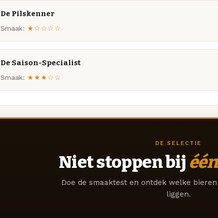
De Pilskenner
Smaak:
★☆☆☆☆
De Saison-Specialist
Smaak:
★★★☆☆
DE SELECTIE
Niet stoppen bij
één
Doe de smaaktest en ontdek welke bieren 
liggen.