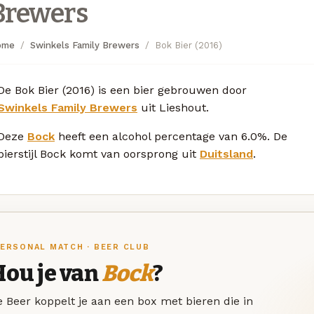
Brewers
ome
Swinkels Family Brewers
Bok Bier (2016)
De Bok Bier (2016) is een bier gebrouwen door
Swinkels Family Brewers
uit Lieshout.
Deze
Bock
heeft een alcohol percentage van 6.0%. De
bierstijl Bock komt van oorsprong uit
Duitsland
.
ERSONAL MATCH · BEER CLUB
Hou je van
Bock
?
 Beer koppelt je aan een box met bieren die in