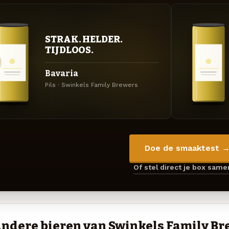
STRAK. HELDER.
TIJDLOOS.
Bavaria
Pils · Swinkels Family Brewers
Doe de smaaktest 
Of stel direct je box sam
ndere bieren van Swinkels Family Br