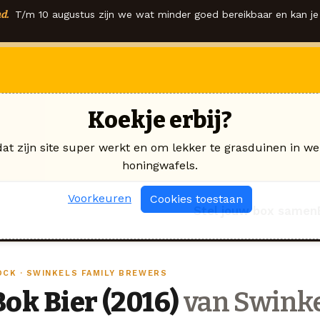
d.
T/m 10 augustus zijn we wat minder goed bereikbaar en kan je 
Koekje erbij?
dat zijn site super werkt en om lekker te grasduinen in we
honingwafels.
Voorkeuren
Cookies toestaan
Stel jouw box samen
OCK · SWINKELS FAMILY BREWERS
Bok Bier (2016)
van Swinke