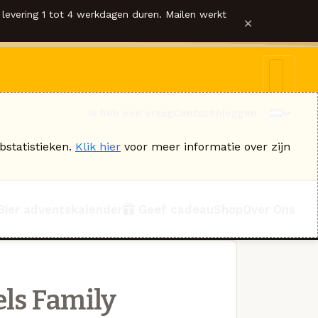
levering 1 tot 4 werkdagen duren. Mailen werkt
×
Ik heb een vraag
Contact
Inloggen
bstatistieken.
Klik hier
voor meer informatie over zijn
Bier adventskalender
Geef cadeau
Shop
Over Ons
ls Family