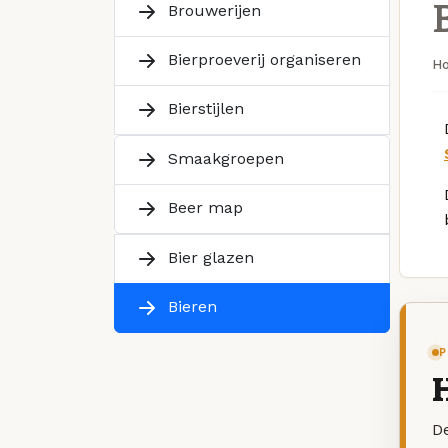
Brouwerijen
Bierproeverij organiseren
H
Bierstijlen
Smaakgroepen
Beer map
Bier glazen
Bieren
P
De