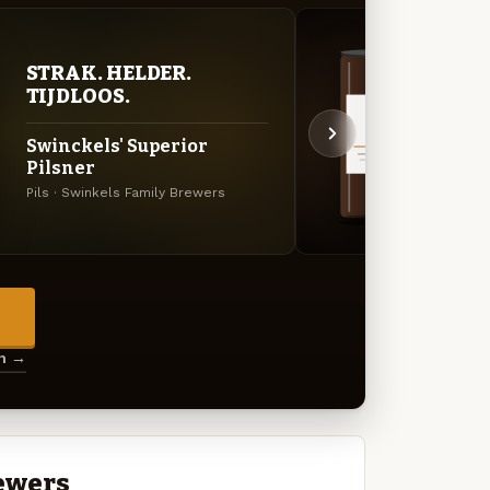
STRAK. HELDER.
DON
TIJDLOOS.
DEC
Swinckels' Superior
8.6 O
Pilsner
Imperi
Brewe
Pils · Swinkels Family Brewers
→
en →
ewers