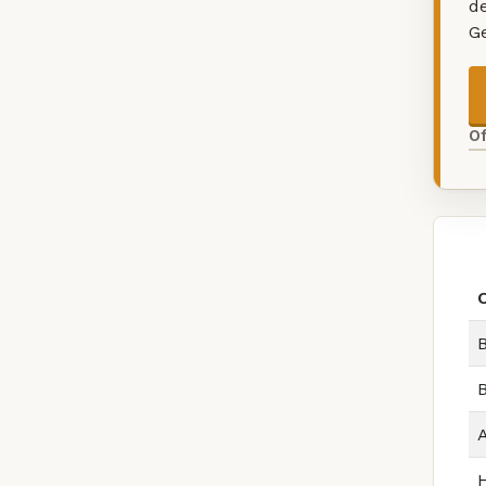
d
G
O
B