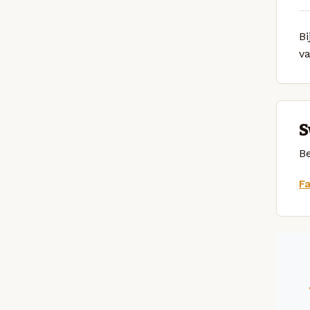
Bi
v
S
Be
F