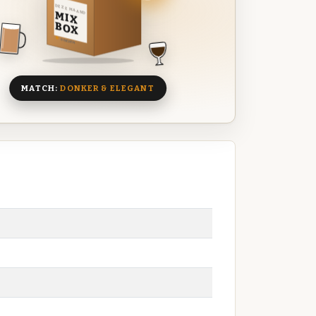
DEZE MAAND
MIX
BOX
8 BIEREN
MATCH:
DONKER & ELEGANT