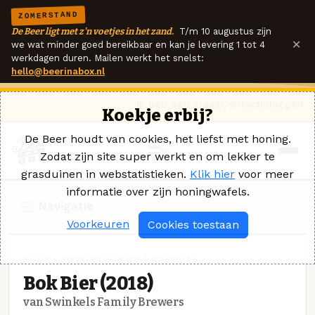
ZOMERSTAND
De Beer ligt met z'n voetjes in het zand.
T/m 10 augustus zijn
×
we wat minder goed bereikbaar en kan je levering 1 tot 4
werkdagen duren. Mailen werkt het snelst:
hello@beerinabox.nl
Ik heb een vraag
Contact
Inloggen
Koekje erbij?
De Beer houdt van cookies, het liefst met honing.
Zodat zijn site super werkt en om lekker te
grasduinen in webstatistieken.
Klik hier
voor meer
informatie over zijn honingwafels.
Navigatie
Voorkeuren
Cookies toestaan
BOCK · SWINKELS FAMILY BREWERS
Bok Bier (2018)
van Swinkels Family Brewers