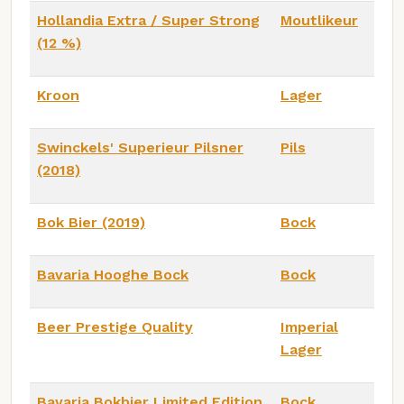
Hollandia Extra / Super Strong
Moutlikeur
(12 %)
Kroon
Lager
Swinckels' Superieur Pilsner
Pils
(2018)
Bok Bier (2019)
Bock
Bavaria Hooghe Bock
Bock
Beer Prestige Quality
Imperial
Lager
Bavaria Bokbier Limited Edition
Bock