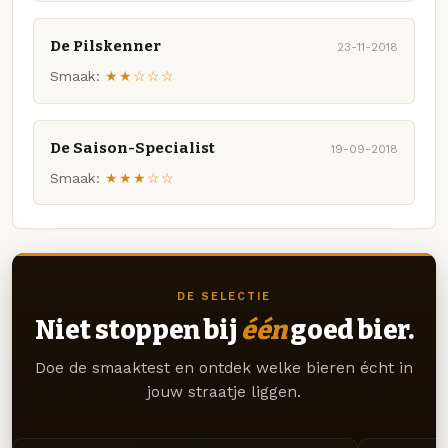
De Pilskenner
23-11-2018
Smaak:
★★☆☆☆
De Saison-Specialist
19-09-2018
Smaak:
★★★☆☆
DE SELECTIE
Niet stoppen bij
één
goed bier.
Doe de smaaktest en ontdek welke bieren écht in
jouw straatje liggen.