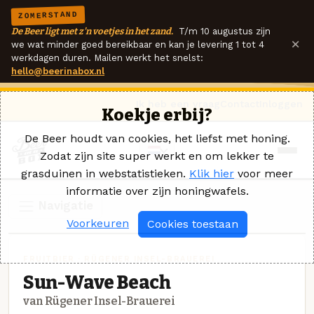
ZOMERSTAND
De Beer ligt met z'n voetjes in het zand.
T/m 10 augustus zijn
×
we wat minder goed bereikbaar en kan je levering 1 tot 4
werkdagen duren. Mailen werkt het snelst:
hello@beerinabox.nl
Ik heb een vraag
Contact
Inloggen
Koekje erbij?
De Beer houdt van cookies, het liefst met honing.
Zodat zijn site super werkt en om lekker te
grasduinen in webstatistieken.
Klik hier
voor meer
informatie over zijn honingwafels.
Navigatie
Voorkeuren
Cookies toestaan
FRUITBIER · RÜGENER INSEL-BRAUEREI
Sun-Wave Beach
van Rügener Insel-Brauerei