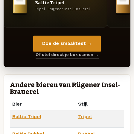
Baltic Tripel
Tripel · Rügener Insel-Brauerei
Doe de smaaktest →
Of stel direct je box samen →
Andere bieren van Rügener Insel-
Brauerei
Bier
Stijl
Baltic Tripel
Tripel
Baltic Dubbel
Dubbel