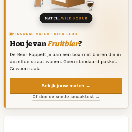
8 BIEREN
MATCH:
WILD & ZUUR
PERSONAL MATCH · BEER CLUB
Hou je van
Fruitbier
?
De Beer koppelt je aan een box met bieren die in
dezelfde straat wonen. Geen standaard pakket.
Gewoon raak.
Bekijk jouw match →
Of doe de snelle smaaktest →