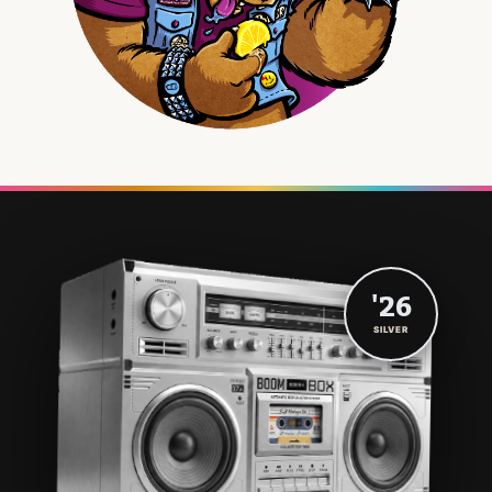
'26
SILVER