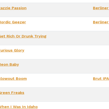
Razzie Passion
Berline
Nordic Geezer
Berline
Get Rich Or Drunk Trying
Furious Glory
Neon Baby
Blowout Boom
Brut IPA
Green Freaks
When I Was In Idaho