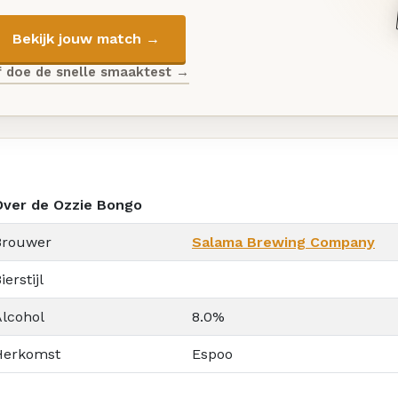
Bekijk jouw match →
f doe de snelle smaaktest →
Over de Ozzie Bongo
Brouwer
Salama Brewing Company
ierstijl
Alcohol
8.0%
Herkomst
Espoo