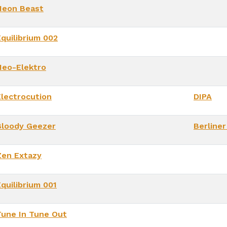
Neon Beast
Equilibrium 002
Neo-Elektro
Electrocution
DIPA
Bloody Geezer
Berline
Zen Extazy
quilibrium 001
Tune In Tune Out