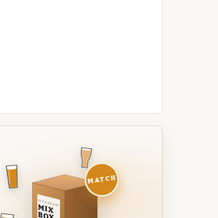
MATCH
DEZE MAAND
MIX
BOX