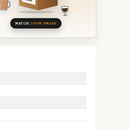
8 BIEREN
MATCH:
JOUW SMAAK