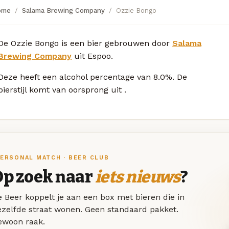
ome
Salama Brewing Company
Ozzie Bongo
De Ozzie Bongo is een bier gebrouwen door
Salama
Brewing Company
uit Espoo.
Deze
heeft een alcohol percentage van 8.0%. De
bierstijl komt van oorsprong uit
.
ERSONAL MATCH · BEER CLUB
Op zoek naar
iets nieuws
?
 Beer koppelt je aan een box met bieren die in
ezelfde straat wonen. Geen standaard pakket.
ewoon raak.