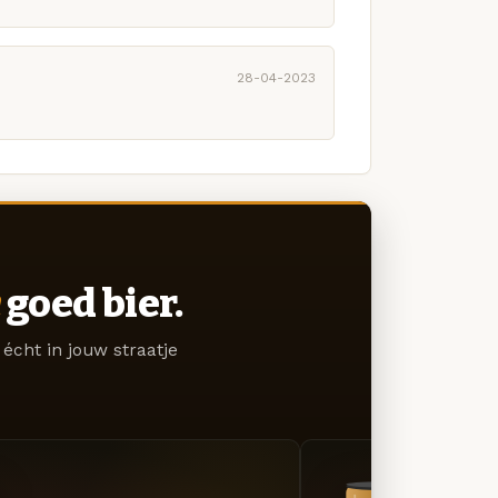
28-04-2023
goed bier.
écht in jouw straatje