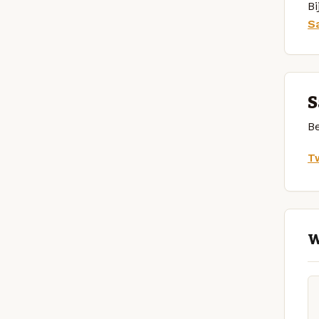
Bi
S
S
Be
Tw
W