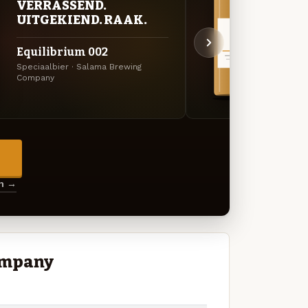
VERRASSEND.
VER
UITGEKIEND. RAAK.
UIT
Equilibrium 002
Neo-
Speciaalbier · Salama Brewing
Specia
Company
Compa
→
en →
ompany