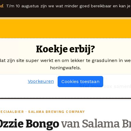
d.
T/m 10 augustus zijn we wat minder goed bereikbaar en kan je 
Koekje erbij?
dat zijn site super werkt en om lekker te grasduinen in we
honingwafels.
Voorkeuren
Cookies toestaan
Stel jouw box samen
PECIAALBIER · SALAMA BREWING COMPANY
Ozzie Bongo
van Salama 