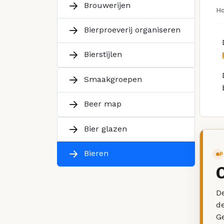
Brouwerijen
H
Bierproeverij organiseren
Bierstijlen
Smaakgroepen
Beer map
Bier glazen
Bieren
P
De
d
G