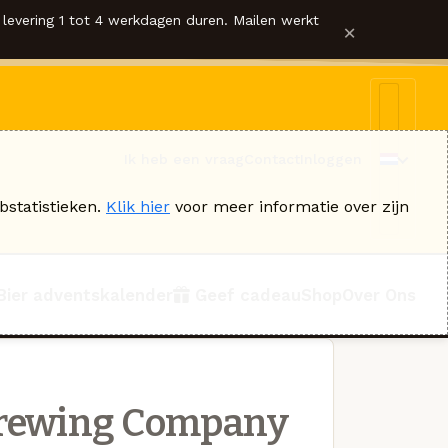
levering 1 tot 4 werkdagen duren. Mailen werkt
×
Ik heb een vraag
Contact
Inloggen
bstatistieken.
Klik hier
voor meer informatie over zijn
Bier adventskalender
Geef cadeau
Shop
Over Ons
Brewing Company