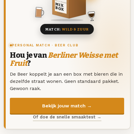
DEZE MAAND
MIX
BOX
8 BIEREN
MATCH:
WILD & ZUUR
PERSONAL MATCH · BEER CLUB
Hou je van
Berliner Weisse met
Fruit
?
De Beer koppelt je aan een box met bieren die in
dezelfde straat wonen. Geen standaard pakket.
Gewoon raak.
Bekijk jouw match →
Of doe de snelle smaaktest →