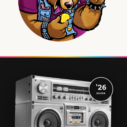
'26
SILVER