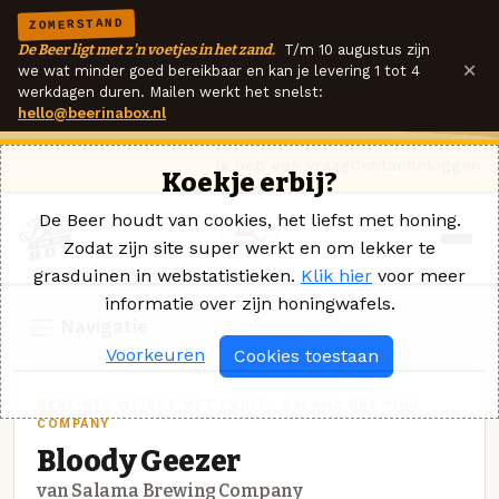
ZOMERSTAND
De Beer ligt met z'n voetjes in het zand.
T/m 10 augustus zijn
×
we wat minder goed bereikbaar en kan je levering 1 tot 4
werkdagen duren. Mailen werkt het snelst:
hello@beerinabox.nl
Ik heb een vraag
Contact
Inloggen
Koekje erbij?
De Beer houdt van cookies, het liefst met honing.
Zodat zijn site super werkt en om lekker te
grasduinen in webstatistieken.
Klik hier
voor meer
informatie over zijn honingwafels.
Navigatie
Voorkeuren
Cookies toestaan
BERLINER WEISSE MET FRUIT · SALAMA BREWING
COMPANY
Bloody Geezer
van Salama Brewing Company