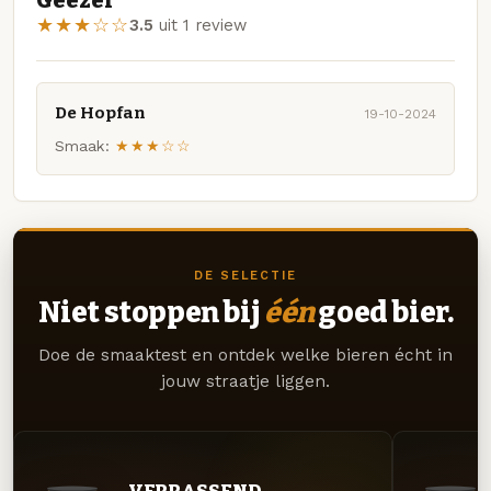
Geezer
★★★☆☆
3.5
uit 1 review
De Hopfan
19-10-2024
Smaak:
★★★☆☆
DE SELECTIE
Niet stoppen bij
één
goed bier.
Doe de smaaktest en ontdek welke bieren écht in
jouw straatje liggen.