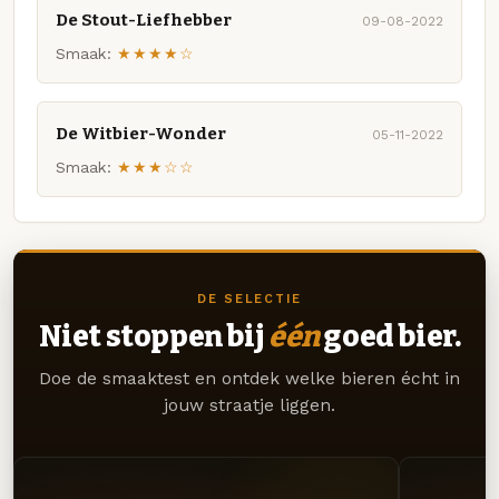
De Stout-Liefhebber
09-08-2022
Smaak:
★★★★☆
De Witbier-Wonder
05-11-2022
Smaak:
★★★☆☆
DE SELECTIE
Niet stoppen bij
één
goed bier.
Doe de smaaktest en ontdek welke bieren écht in
jouw straatje liggen.