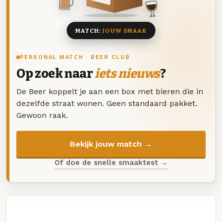
8 BIEREN
MATCH:
JOUW SMAAK
PERSONAL MATCH · BEER CLUB
Op zoek naar
iets nieuws
?
De Beer koppelt je aan een box met bieren die in
dezelfde straat wonen. Geen standaard pakket.
Gewoon raak.
Bekijk jouw match →
Of doe de snelle smaaktest →