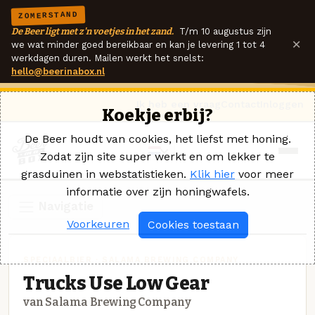
ZOMERSTAND
De Beer ligt met z'n voetjes in het zand.
T/m 10 augustus zijn
×
we wat minder goed bereikbaar en kan je levering 1 tot 4
werkdagen duren. Mailen werkt het snelst:
hello@beerinabox.nl
Ik heb een vraag
Contact
Inloggen
Koekje erbij?
De Beer houdt van cookies, het liefst met honing.
Zodat zijn site super werkt en om lekker te
grasduinen in webstatistieken.
Klik hier
voor meer
informatie over zijn honingwafels.
Navigatie
Voorkeuren
Cookies toestaan
SPECIAALBIER · SALAMA BREWING COMPANY
Trucks Use Low Gear
van Salama Brewing Company