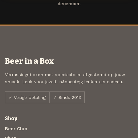
december.
Beer in a Box
Verrassingsboxen met speciaalbier, afgestemd op jouw
smaak. Leuk voor jezelf, n&oacute;g leuker als cadeau.
✓ Veilige betaling
✓ Sinds 2013
Shop
Beer Club