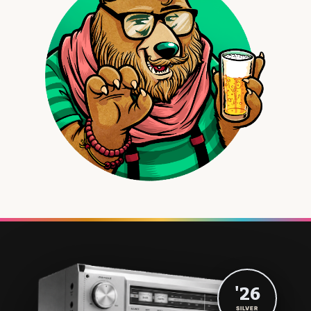
'26
SILVER