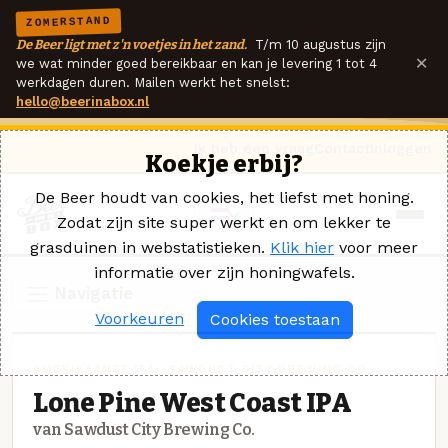
ZOMERSTAND
De Beer ligt met z'n voetjes in het zand.
T/m 10 augustus zijn
×
we wat minder goed bereikbaar en kan je levering 1 tot 4
werkdagen duren. Mailen werkt het snelst:
hello@beerinabox.nl
Ik heb een vraag
Contact
Inloggen
Koekje erbij?
De Beer houdt van cookies, het liefst met honing.
Zodat zijn site super werkt en om lekker te
grasduinen in webstatistieken.
Klik hier
voor meer
informatie over zijn honingwafels.
Navigatie
Voorkeuren
Cookies toestaan
AMERIKAANSE IPA · SAWDUST CITY BREWING CO.
Lone Pine West Coast IPA
van Sawdust City Brewing Co.