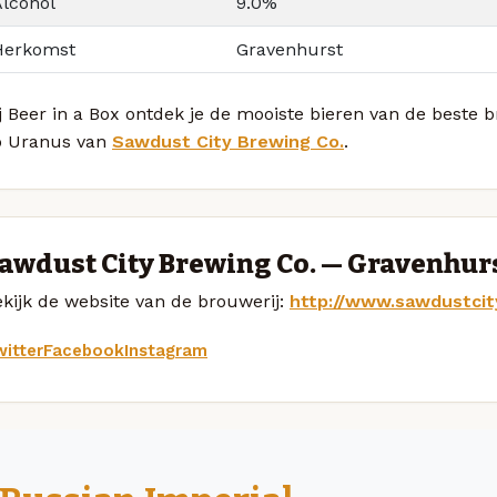
Alcohol
9.0%
Herkomst
Gravenhurst
j Beer in a Box ontdek je de mooiste bieren van de beste 
o Uranus van
Sawdust City Brewing Co.
.
awdust City Brewing Co. — Gravenhur
kijk de website van de brouwerij:
http://www.sawdustci
itter
Facebook
Instagram