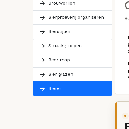
Brouwerijen
Bierproeverij organiseren
H
Bierstijlen
Smaakgroepen
Beer map
Bier glazen
Bieren
P
H