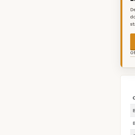
De
d
s
O
B