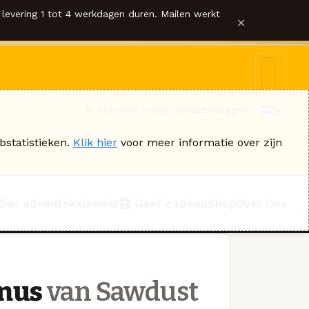
levering 1 tot 4 werkdagen duren. Mailen werkt
×
Ik heb een vraag
Contact
Inloggen
bstatistieken.
Klik hier
voor meer informatie over zijn
Bier adventskalender
Geef cadeau
Shop
Over Ons
anus
van Sawdust