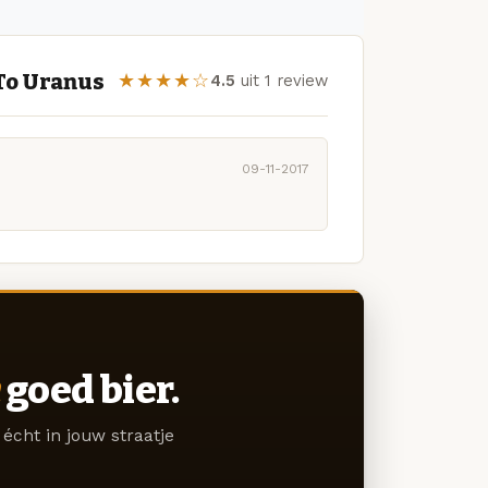
To Uranus
★★★★☆
4.5
uit 1 review
09-11-2017
goed bier.
écht in jouw straatje