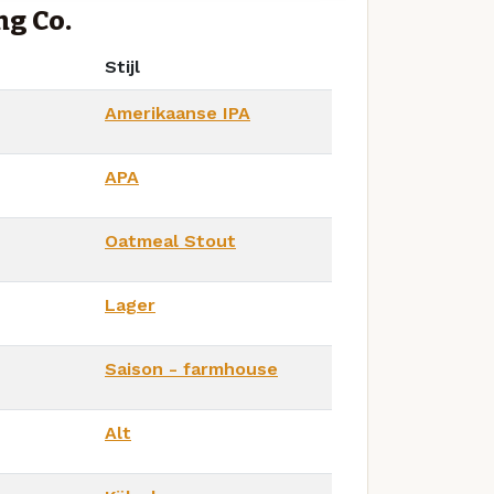
ng Co.
Stijl
Amerikaanse IPA
APA
Oatmeal Stout
Lager
Saison - farmhouse
Alt