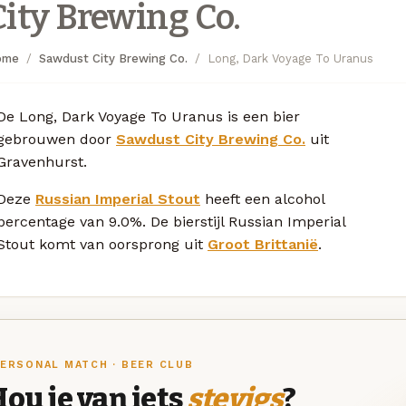
City Brewing Co.
ome
Sawdust City Brewing Co.
Long, Dark Voyage To Uranus
De Long, Dark Voyage To Uranus is een bier
gebrouwen door
Sawdust City Brewing Co.
uit
Gravenhurst.
Deze
Russian Imperial Stout
heeft een alcohol
percentage van 9.0%. De bierstijl Russian Imperial
Stout komt van oorsprong uit
Groot Brittanië
.
ERSONAL MATCH · BEER CLUB
ou je van iets
stevigs
?