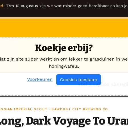
d.
T/m 10 augustus zijn we wat minder goed bereikbaar en kan je 
Koekje erbij?
dat zijn site super werkt en om lekker te grasduinen in we
honingwafels.
Voorkeuren
Cookies toestaan
Stel jouw box samen
USSIAN IMPERIAL STOUT · SAWDUST CITY BREWING CO.
Long, Dark Voyage To Ur