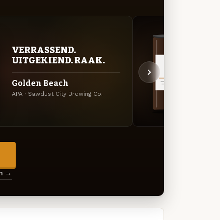
DON
VERRASSEND.
DEC
UITGEKIEND. RAAK.
Skin
Golden Beach
Oatmea
APA · Sawdust City Brewing Co.
Brewin
→
en →