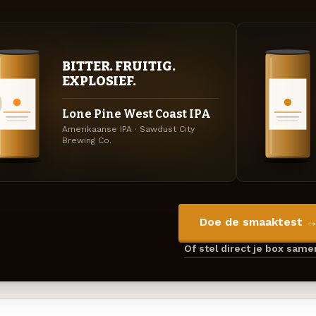
BITTER. FRUITIG.
EXPLOSIEF.
Lone Pine West Coast IPA
Amerikaanse IPA · Sawdust City
Brewing Co.
Doe de smaaktest 
Of stel direct je box sam