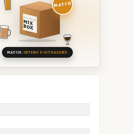
MATCH
DEZE MAAND
MIX
BOX
8 BIEREN
MATCH:
INTENS & UITDAGEND