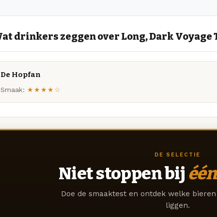
at drinkers zeggen over Long, Dark Voyage 
De Hopfan
Smaak:
★★★★☆
DE SELECTIE
Niet stoppen bij
één
Doe de smaaktest en ontdek welke bieren 
liggen.