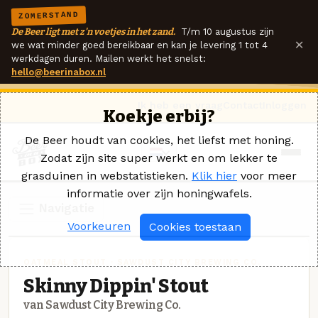
ZOMERSTAND
De Beer ligt met z'n voetjes in het zand.
T/m 10 augustus zijn
×
we wat minder goed bereikbaar en kan je levering 1 tot 4
werkdagen duren. Mailen werkt het snelst:
hello@beerinabox.nl
Ik heb een vraag
Contact
Inloggen
Koekje erbij?
De Beer houdt van cookies, het liefst met honing.
Zodat zijn site super werkt en om lekker te
grasduinen in webstatistieken.
Klik hier
voor meer
informatie over zijn honingwafels.
Navigatie
Voorkeuren
Cookies toestaan
OATMEAL STOUT · SAWDUST CITY BREWING CO.
Skinny Dippin' Stout
van Sawdust City Brewing Co.