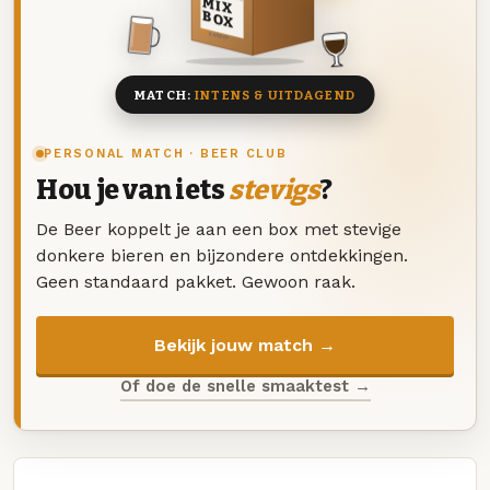
MIX
BOX
8 BIEREN
MATCH:
INTENS & UITDAGEND
PERSONAL MATCH · BEER CLUB
Hou je van iets
stevigs
?
De Beer koppelt je aan een box met stevige
donkere bieren en bijzondere ontdekkingen.
Geen standaard pakket. Gewoon raak.
Bekijk jouw match →
Of doe de snelle smaaktest →