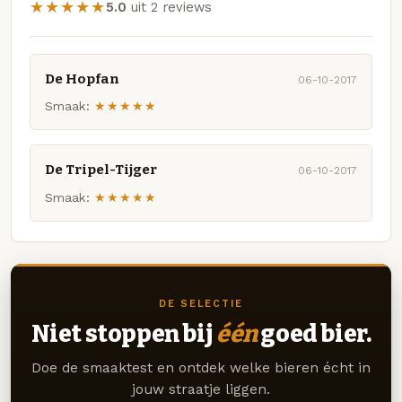
★★★★★
5.0
uit 2 reviews
De Hopfan
06-10-2017
Smaak:
★★★★★
De Tripel-Tijger
06-10-2017
Smaak:
★★★★★
DE SELECTIE
Niet stoppen bij
één
goed bier.
Doe de smaaktest en ontdek welke bieren écht in
jouw straatje liggen.