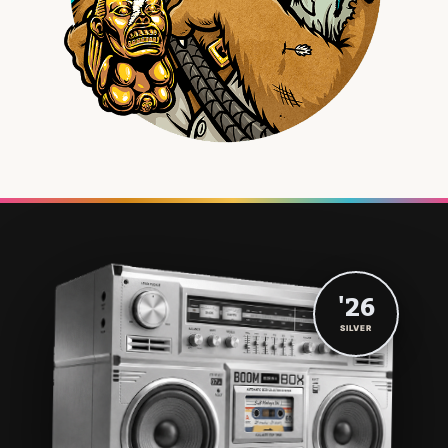
'26
SILVER