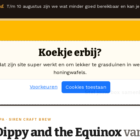
d.
T/m 10 augustus zijn we wat minder goed bereikbaar en kan je 
Koekje erbij?
dat zijn site super werkt en om lekker te grasduinen in we
honingwafels.
Voorkeuren
Cookies toestaan
Stel jouw box samen
PA · SIREN CRAFT BREW
Dippy and the Equinox
van