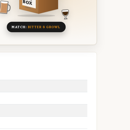
BOX
8 BIEREN
MATCH:
BITTER & GROWL