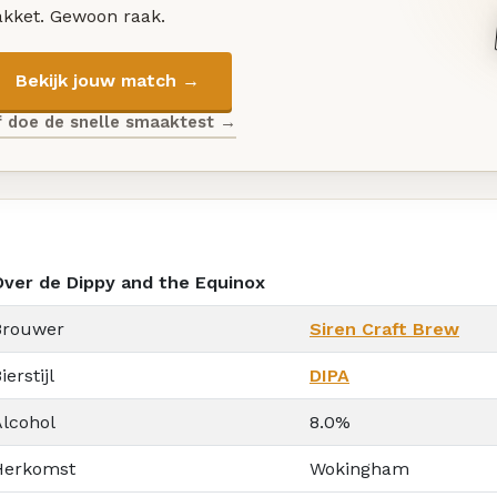
akket. Gewoon raak.
Bekijk jouw match →
f doe de snelle smaaktest →
Over de Dippy and the Equinox
Brouwer
Siren Craft Brew
ierstijl
DIPA
Alcohol
8.0%
Herkomst
Wokingham