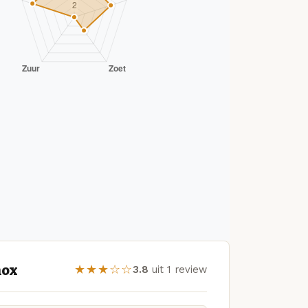
nox
★★★☆☆
3.8
uit 1 review