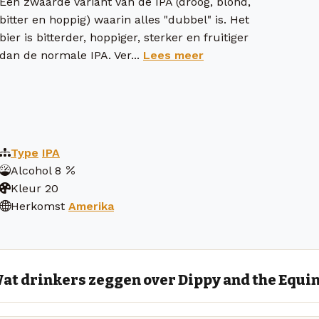
Een zwaarde variant van de IPA (droog, blond,
bitter en hoppig) waarin alles "dubbel" is. Het
bier is bitterder, hoppiger, sterker en fruitiger
dan de normale IPA. Ver...
Lees meer
Type
IPA
Alcohol
8
Kleur
20
Herkomst
Amerika
at drinkers zeggen over Dippy and the Equi