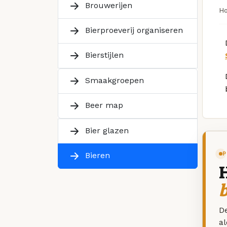
Brouwerijen
H
Bierproeverij organiseren
Bierstijlen
Smaakgroepen
Beer map
Bier glazen
P
Bieren
De
a