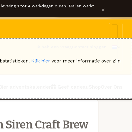
levering 1 tot 4 werkdagen duren. Mailen werkt
×
Ik heb een vraag
Contact
Inloggen
bstatistieken.
Klik hier
voor meer informatie over zijn
Bier adventskalender
Geef cadeau
Shop
Over Ons
 Siren Craft Brew