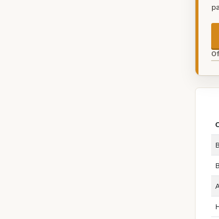
p
O
B