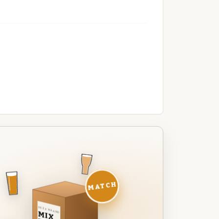
MATCH
DEZE MAAND
MIX