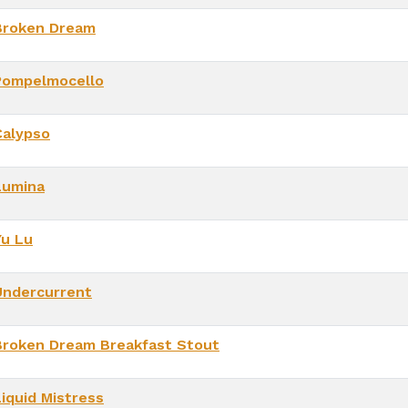
Broken Dream
Pompelmocello
Calypso
Lumina
Yu Lu
Undercurrent
Broken Dream Breakfast Stout
Liquid Mistress