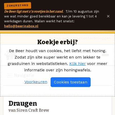
ZOMERSTAND
De Beer ligt met z'n voetjes in het zand.
T/m 10 augustus zijn
×
we wat minder goed bereikbaar en kan je levering 1 tot 4
werkdagen duren. Mailen werkt het snelst:
hello@beerinabox.nl
Ik heb een vraag
Contact
Inloggen
Koekje erbij?
De Beer houdt van cookies, het liefst met honing.
Zodat zijn site super werkt en om lekker te
grasduinen in webstatistieken.
Klik hier
voor meer
informatie over zijn honingwafels.
Navigatie
Voorkeuren
Cookies toestaan
IMPERIAL PORTER · SIREN CRAFT BREW
Draugen
van Siren Craft Brew