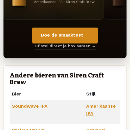
Amerikaanse IPA · Siren Craft Brew
Doe de smaaktest →
Of stel direct je box samen →
Andere bieren van Siren Craft
Brew
Bier
Stijl
Soundwave IPA
Amerikaanse
IPA