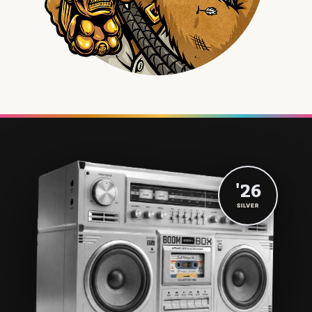
'26
SILVER