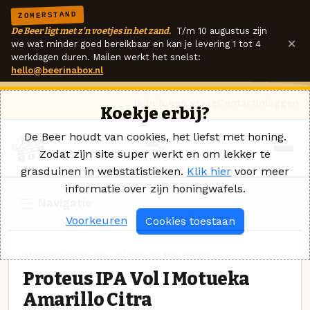
ZOMERSTAND
De Beer ligt met z'n voetjes in het zand.
T/m 10 augustus zijn
×
we wat minder goed bereikbaar en kan je levering 1 tot 4
werkdagen duren. Mailen werkt het snelst:
hello@beerinabox.nl
Ik heb een vraag
Contact
Inloggen
Koekje erbij?
De Beer houdt van cookies, het liefst met honing.
Zodat zijn site super werkt en om lekker te
grasduinen in webstatistieken.
Klik hier
voor meer
informatie over zijn honingwafels.
Navigatie
Voorkeuren
Cookies toestaan
AMERIKAANSE IPA · SIREN CRAFT BREW
Proteus IPA Vol I Motueka
Amarillo Citra