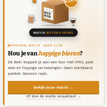
MATCH
DEZE MAAND
MIX
BOX
8 BIEREN
MATCH:
BITTER & GROWL
PERSONAL MATCH · BEER CLUB
Hou je van
hoppige bieren
?
De Beer koppelt je aan een box met IPA's, pale
ales en hoppige verrassingen. Geen standaard
pakket. Gewoon raak.
Bekijk jouw match →
Of doe de snelle smaaktest →