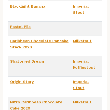
Blacklight Banana
Imperial
Stout
Pastel Pils
Caribbean Chocolate Pancake
Milkstout
Stack 2020
Shattered Dream
Imperial
Koffiestout
Origin Story
Imperial
Stout
Nitro Caribbean Chocolate
Milkstout
Cake 2020