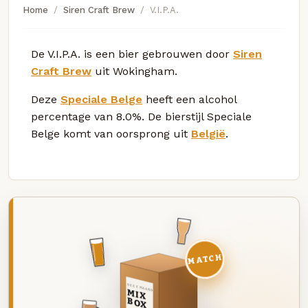
Home
Siren Craft Brew
V.I.P.A.
De V.I.P.A. is een bier gebrouwen door
Siren
Craft Brew
uit Wokingham.
Deze
Speciale Belge
heeft een alcohol
percentage van 8.0%. De bierstijl Speciale
Belge komt van oorsprong uit
België
.
MATCH
DEZE MAAND
MIX
BOX