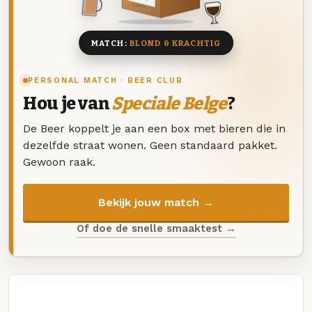
8 BIEREN
MATCH:
BLOND & KRACHTIG
PERSONAL MATCH · BEER CLUB
Hou je van
Speciale Belge
?
De Beer koppelt je aan een box met bieren die in
dezelfde straat wonen. Geen standaard pakket.
Gewoon raak.
Bekijk jouw match →
Of doe de snelle smaaktest →