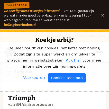
ZOMERSTAND
De Beer ligt met z'n voetjes in het zand.
T/m 10 augustus zijn
×
we wat minder goed bereikbaar en kan je levering 1 tot 4
werkdagen duren. Mailen werkt het snelst:
hello@beerinabox.nl
Ik heb een vraag
Contact
Inloggen
Koekje erbij?
De Beer houdt van cookies, het liefst met honing.
Zodat zijn site super werkt en om lekker te
grasduinen in webstatistieken.
Klik hier
voor meer
informatie over zijn honingwafels.
Navigatie
Voorkeuren
Cookies toestaan
TRIPEL · SNAB BIERBROUWERS
Triomph
van SNAB Bierbrouwers