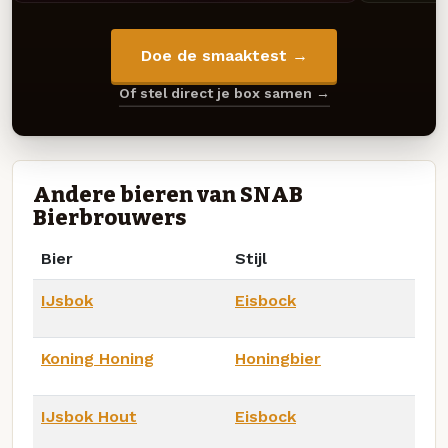
Doe de smaaktest →
Of stel direct je box samen →
Andere bieren van SNAB
Bierbrouwers
Bier
Stijl
IJsbok
Eisbock
Koning Honing
Honingbier
IJsbok Hout
Eisbock