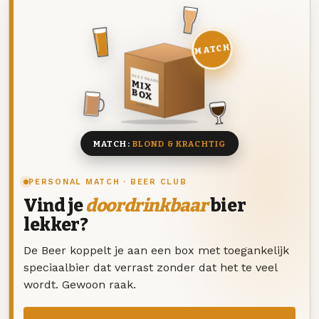
MATCH
DEZE MAAND
MIX
BOX
8 BIEREN
MATCH:
BLOND & KRACHTIG
PERSONAL MATCH · BEER CLUB
Vind je
doordrinkbaar
bier
lekker?
De Beer koppelt je aan een box met toegankelijk
speciaalbier dat verrast zonder dat het te veel
wordt. Gewoon raak.