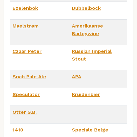
Ezelenbok
Dubbelbock
Maelstrøm
Amerikaanse
Barleywine
Czaar Peter
Russian Imperial
Stout
Snab Pale Ale
APA
Speculator
Kruidenbier
Otter S.B.
1410
Speciale Belge