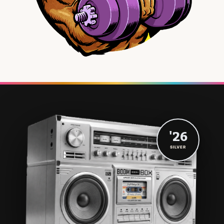
'26
SILVER