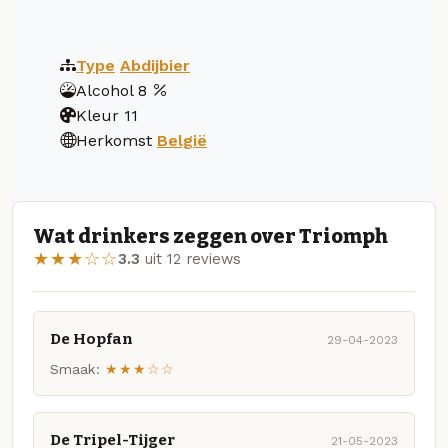
Type
Abdijbier
Alcohol
8
Kleur
11
Herkomst
België
Wat drinkers zeggen over Triomph
★★★☆☆
3.3
uit 12 reviews
De Hopfan
29-04-2023
Smaak:
★★★☆☆
De Tripel-Tijger
21-05-2023