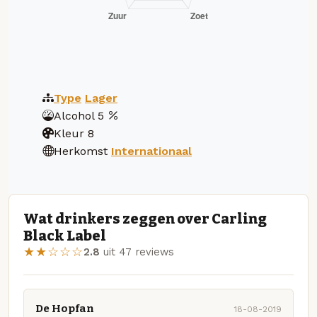
Type
Lager
Alcohol
5
Kleur
8
Herkomst
Internationaal
Wat drinkers zeggen over Carling
Black Label
★★☆☆☆
2.8
uit 47 reviews
De Hopfan
18-08-2019