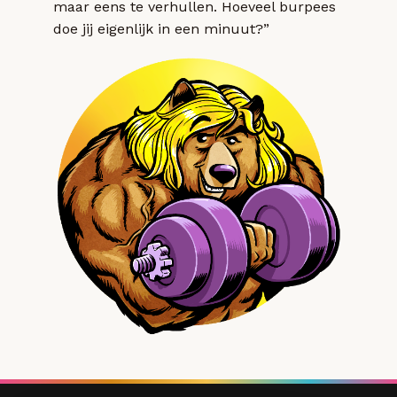
maar eens te verhullen. Hoeveel burpees
doe jij eigenlijk in een minuut?”