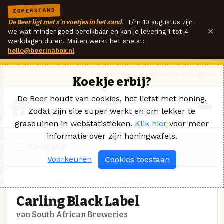
ZOMERSTAND
De Beer ligt met z'n voetjes in het zand.
T/m 10 augustus zijn
×
we wat minder goed bereikbaar en kan je levering 1 tot 4
werkdagen duren. Mailen werkt het snelst:
hello@beerinabox.nl
Ik heb een vraag
Contact
Inloggen
Koekje erbij?
De Beer houdt van cookies, het liefst met honing.
Zodat zijn site super werkt en om lekker te
grasduinen in webstatistieken.
Klik hier
voor meer
informatie over zijn honingwafels.
Navigatie
Voorkeuren
Cookies toestaan
LAGER · SOUTH AFRICAN BREWERIES
Carling Black Label
van South African Breweries