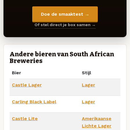
Doe de smaaktest →
Of stel direct je box samen →
Andere bieren van South African
Breweries
Bier
Stijl
Castle Lager
Lager
Carling Black Label
Lager
Castle Lite
Amerikaanse
Lichte Lager