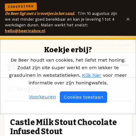
ZOMERSTAND
De Beer ligt met z'n voetjes in het zand.
T/m 10 augustus zijn
×
we wat minder goed bereikbaar en kan je levering 1 tot 4
werkdagen duren. Mailen werkt het snelst:
hello@beerinabox.nl
Ik heb een vraag
Contact
Inloggen
Koekje erbij?
De Beer houdt van cookies, het liefst met honing.
Zodat zijn site super werkt en om lekker te
grasduinen in webstatistieken.
Klik hier
voor meer
informatie over zijn honingwafels.
Navigatie
Voorkeuren
Cookies toestaan
MILKSTOUT · SOUTH AFRICAN BREWERIES
Castle Milk Stout Chocolate
Infused Stout