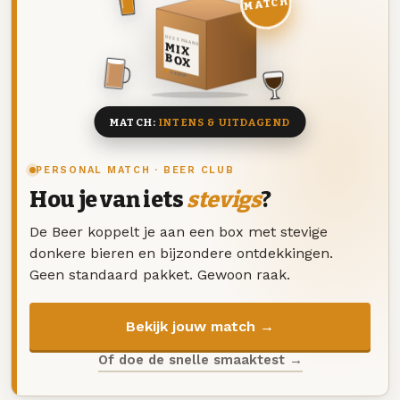
MATCH
DEZE MAAND
MIX
BOX
8 BIEREN
MATCH:
INTENS & UITDAGEND
PERSONAL MATCH · BEER CLUB
Hou je van iets
stevigs
?
De Beer koppelt je aan een box met stevige
donkere bieren en bijzondere ontdekkingen.
Geen standaard pakket. Gewoon raak.
Bekijk jouw match →
Of doe de snelle smaaktest →