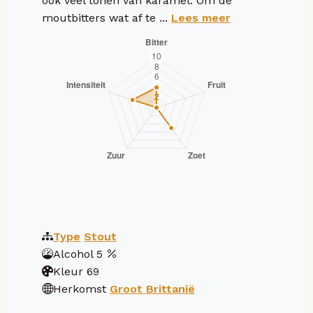
ook veel tonen van karamel. Om de
moutbitters wat af te ...
Lees meer
Type
Stout
Alcohol
5
Kleur
69
Herkomst
Groot Brittanië