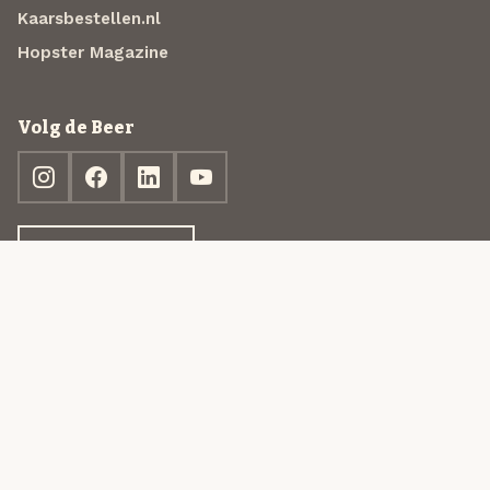
Kaarsbestellen.nl
Hopster Magazine
Volg de Beer
Ontdek jouw box
© 2013-2026 Beer in a Box BV