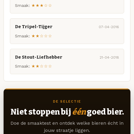
Smaak:
★★★☆☆
De Tripel-Tijger
07-04-2016
Smaak:
★★☆☆☆
De Stout-Liefhebber
21-04-2018
Smaak:
★★☆☆☆
DE SELECTIE
Niet stoppen bij
één
goed bier.
Doe de smaaktest en ontdek welke bieren écht in
jouw straatje liggen.