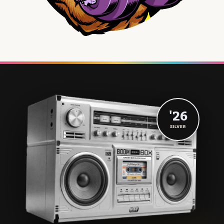
'26
SILVER