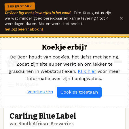
ZOMERSTAND
De Beer ligt met z'n voetjes in het zand.
T/m 10 augustus zijn
×
we wat minder goed bereikbaar en kan je levering 1 tot 4
werkdagen duren. Mailen werkt het snelst:
hello@beerinabox.nl
Ik heb een vraag
Contact
Inloggen
Koekje erbij?
De Beer houdt van cookies, het liefst met honing.
Zodat zijn site super werkt en om lekker te
grasduinen in webstatistieken.
Klik hier
voor meer
informatie over zijn honingwafels.
Navigatie
Voorkeuren
Cookies toestaan
LAGER · SOUTH AFRICAN BREWERIES
Carling Blue Label
van South African Breweries