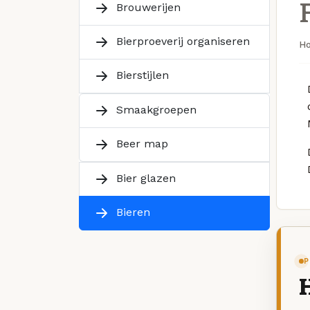
Brouwerijen
Bierproeverij organiseren
H
Bierstijlen
Smaakgroepen
Beer map
Bier glazen
Bieren
P
H