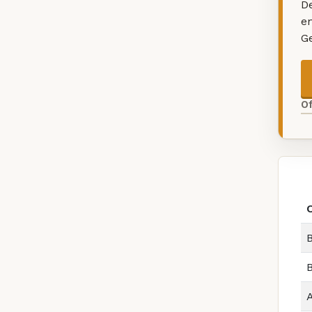
De
e
G
O
B