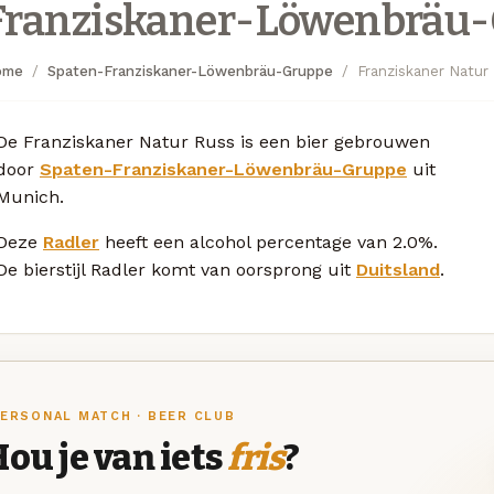
Franziskaner-Löwenbräu
ome
Spaten-Franziskaner-Löwenbräu-Gruppe
Franziskaner Natur
De Franziskaner Natur Russ is een bier gebrouwen
door
Spaten-Franziskaner-Löwenbräu-Gruppe
uit
Munich.
Deze
Radler
heeft een alcohol percentage van 2.0%.
De bierstijl Radler komt van oorsprong uit
Duitsland
.
ERSONAL MATCH · BEER CLUB
ou je van iets
fris
?