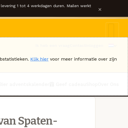
levering 1 tot 4 werkdagen duren. Mailen werkt
×
Ik heb een vraag
Contact
Inloggen
bstatistieken.
Klik hier
voor meer informatie over zijn
Bier adventskalender
Geef cadeau
Shop
Over Ons
van Spaten-