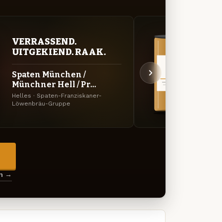
VERRASSEND.
VER
UITGEKIEND. RAAK.
UIT
Spaten München /
Spat
Münchner Hell / Pr...
März
Helles · Spaten-Franziskaner-
Märzen
Löwenbräu-Gruppe
Löwen
→
en →