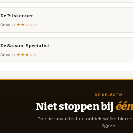
De Pilskenner
Smaak:
★★☆☆☆
De Saison-Specialist
Smaak:
★★★☆☆
DE SELECTIE
Niet stoppen bij
één
Doe de smaaktest en ontdek welke bieren 
liggen.