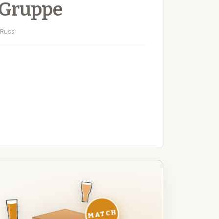
-Gruppe
 Russ
MATCH