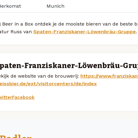
Herkomst
Munich
j Beer in a Box ontdek je de mooiste bieren van de beste 
atur Russ van
Spaten-Franziskaner-Löwenbräu-Gruppe
.
paten-Franziskaner-Löwenbräu-Gru
kijk de website van de brouwerij:
https://www.franziskan
eissbier.de/ext/visitorcenters/de/index
itter
Facebook