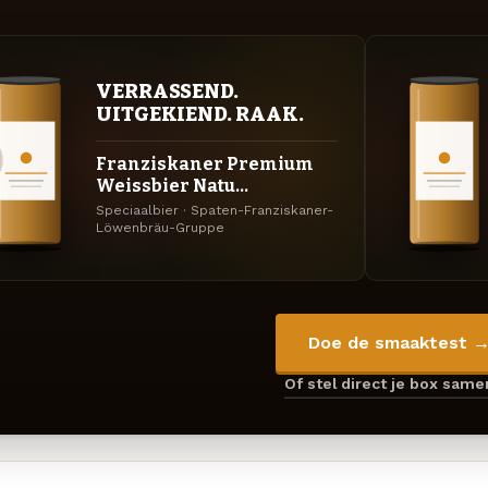
VERRASSEND.
UITGEKIEND. RAAK.
Franziskaner Premium
Weissbier Natu...
Speciaalbier · Spaten-Franziskaner-
Löwenbräu-Gruppe
Doe de smaaktest 
Of stel direct je box sam