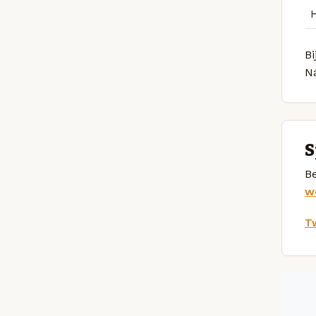
Bi
N
S
Be
w
Tw