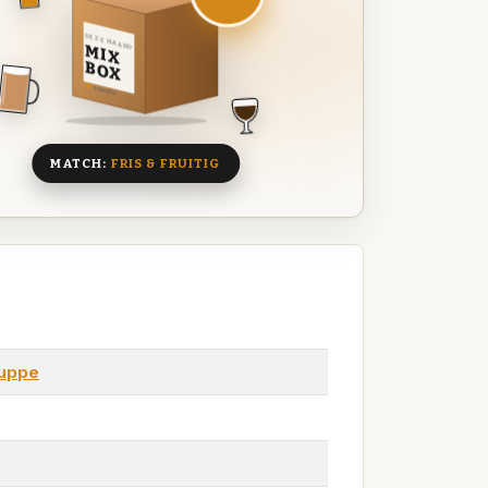
DEZE MAAND
MIX
BOX
8 BIEREN
MATCH:
FRIS & FRUITIG
uppe