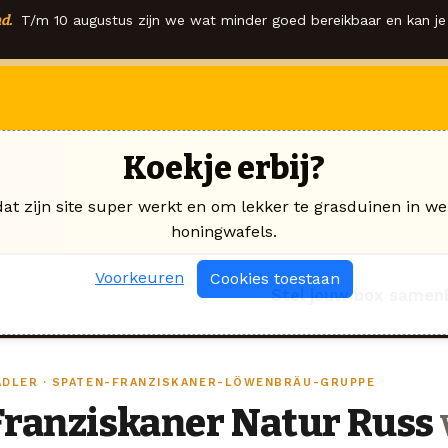
d.
T/m 10 augustus zijn we wat minder goed bereikbaar en kan je 
Koekje erbij?
dat zijn site super werkt en om lekker te grasduinen in we
honingwafels.
Voorkeuren
Cookies toestaan
Stel jouw box samen
ADLER · SPATEN-FRANZISKANER-LÖWENBRÄU-GRUPPE
Franziskaner Natur Russ