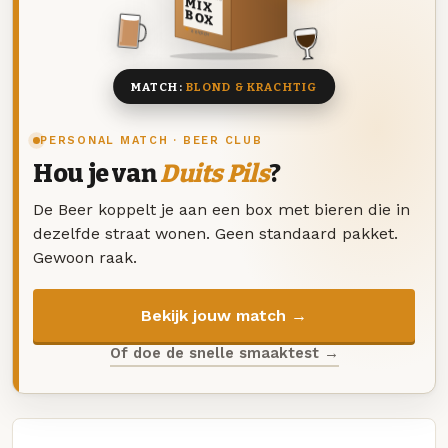
MIX
BOX
8 BIEREN
MATCH:
BLOND & KRACHTIG
PERSONAL MATCH · BEER CLUB
Hou je van
Duits Pils
?
De Beer koppelt je aan een box met bieren die in
dezelfde straat wonen. Geen standaard pakket.
Gewoon raak.
Bekijk jouw match →
Of doe de snelle smaaktest →