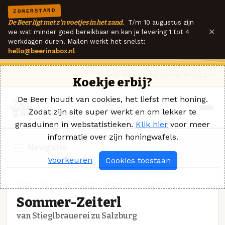
ZOMERSTAND
De Beer ligt met z'n voetjes in het zand.
T/m 10 augustus zijn
×
we wat minder goed bereikbaar en kan je levering 1 tot 4
werkdagen duren. Mailen werkt het snelst:
hello@beerinabox.nl
Ik heb een vraag
Contact
Inloggen
Koekje erbij?
De Beer houdt van cookies, het liefst met honing.
Zodat zijn site super werkt en om lekker te
grasduinen in webstatistieken.
Klik hier
voor meer
informatie over zijn honingwafels.
Navigatie
Voorkeuren
Cookies toestaan
DUITS PILS · STIEGLBRAUEREI ZU SALZBURG
Sommer-Zeiterl
van Stieglbrauerei zu Salzburg