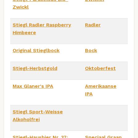
Zwickl
Stiegl Radler Raspberry
Radler
Himbeere
Original Stieglbock
Bock
Stiegl-Herbstgold
Oktoberfest
Max Glaner's IPA
Amerikaanse
IPA
Stiegl Sport-Weisse
Alkoholfrei
Stiegl-Hausbier Nr. 37:
Speciaal Graan