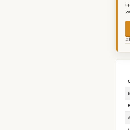
sp
w
O
B