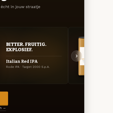
écht in jouw straatje
BITTER. FRUITIG.
VER
EXPLOSIEF.
UIT
Italian Red IPA
Arca
Rode IPA · Target 2000 S.p.A.
Specia
→
en →