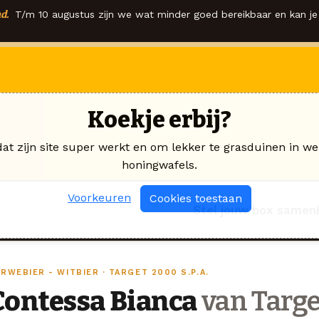
d.
T/m 10 augustus zijn we wat minder goed bereikbaar en kan je 
Koekje erbij?
dat zijn site super werkt en om lekker te grasduinen in we
honingwafels.
Voorkeuren
Cookies toestaan
Stel jouw box samen
RWEBIER - WITBIER · TARGET 2000 S.P.A.
Contessa Bianca
van Targe