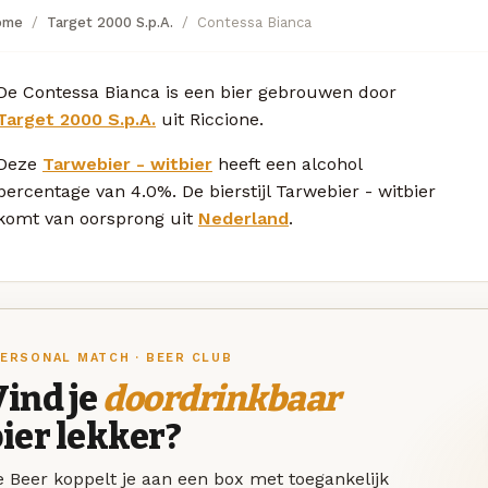
ome
Target 2000 S.p.A.
Contessa Bianca
De Contessa Bianca is een bier gebrouwen door
Target 2000 S.p.A.
uit Riccione.
Deze
Tarwebier - witbier
heeft een alcohol
percentage van 4.0%. De bierstijl Tarwebier - witbier
komt van oorsprong uit
Nederland
.
ERSONAL MATCH · BEER CLUB
ind je
doordrinkbaar
ier lekker?
 Beer koppelt je aan een box met toegankelijk