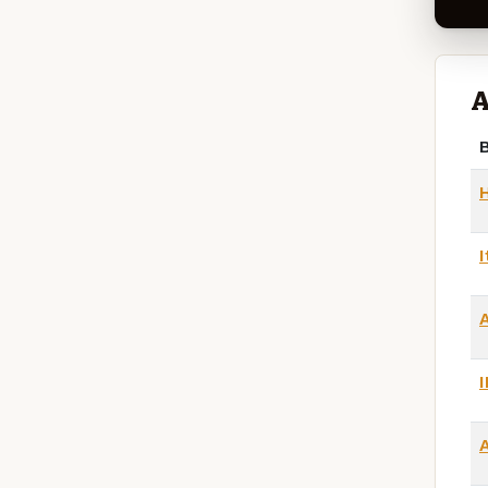
A
B
I