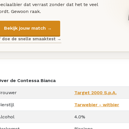
eciaalbier dat verrast zonder dat het te veel
ordt. Gewoon raak.
Bekijk jouw match →
f doe de snelle smaaktest →
Over de Contessa Bianca
Brouwer
Target 2000 S.p.A.
ierstijl
Tarwebier - witbier
Alcohol
4.0%
Herkomst
Riccione