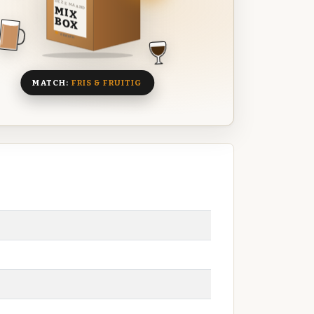
DEZE MAAND
MIX
BOX
8 BIEREN
MATCH:
FRIS & FRUITIG