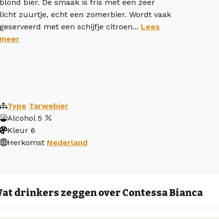
blond bier. De smaak is fris met een zeer
licht zuurtje, echt een zomerbier. Wordt vaak
geserveerd met een schijfje citroen...
Lees
meer
Type
Tarwebier
Alcohol
5
Kleur
6
Herkomst
Nederland
at drinkers zeggen over Contessa Bianca