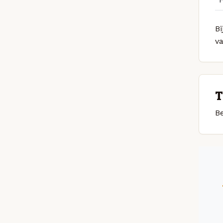
Bi
v
T
Be