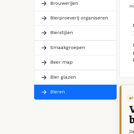
Brouwerijen
H
Bierproeverij organiseren
Bierstijlen
Smaakgroepen
Beer map
Bier glazen
Bieren
P
V
b
De