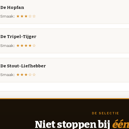
De Hopfan
Smaak:
★★★☆☆
De Tripel-Tijger
Smaak:
★★★★☆
De Stout-Liefhebber
Smaak:
★★★☆☆
DE SELECTIE
Niet stoppen bij
één