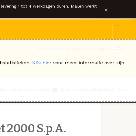
levering 1 tot 4 werkdagen duren. Mailen werkt
×
Ik heb een vraag
Contact
Inloggen
bstatistieken.
Klik hier
voor meer informatie over zijn
Bier adventskalender
Geef cadeau
Shop
Over Ons
t 2000 S.p.A.