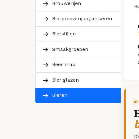
Brouwerijen
H
Bierproeverij organiseren
Bierstijlen
Smaakgroepen
Beer map
Bier glazen
Bieren
P
De