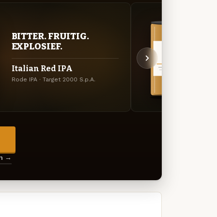
BITTER. FRUITIG.
VER
EXPLOSIEF.
UIT
Italian Red IPA
Arca
Rode IPA · Target 2000 S.p.A.
Specia
→
en →