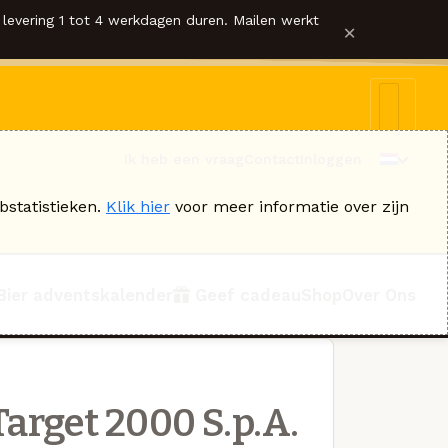
levering 1 tot 4 werkdagen duren. Mailen werkt
×
Ik heb een vraag
Contact
Inloggen
bstatistieken.
Klik hier
voor meer informatie over zijn
Bier adventskalender
Geef cadeau
Shop
Over Ons
arget 2000 S.p.A.