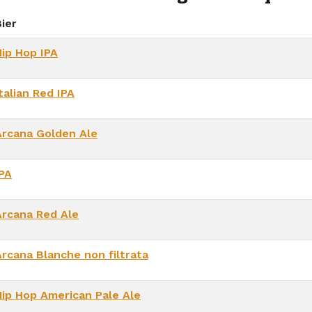
ier
Hip Hop IPA
talian Red IPA
Arcana Golden Ale
IPA
Arcana Red Ale
Arcana Blanche non filtrata
Hip Hop American Pale Ale