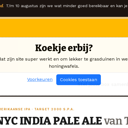
d.
T/m 10 augustus zijn we wat minder goed bereikbaar en kan je 
Koekje erbij?
dat zijn site super werkt en om lekker te grasduinen in we
honingwafels.
Voorkeuren
Cookies toestaan
Stel jouw box samen
ERIKAANSE IPA · TARGET 2000 S.P.A.
NYC INDIA PALE ALE
van T