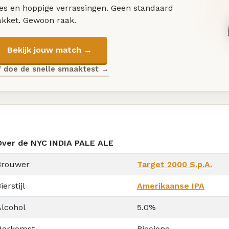
les en hoppige verrassingen. Geen standaard
akket. Gewoon raak.
Bekijk jouw match →
f doe de snelle smaaktest →
Over de NYC INDIA PALE ALE
Brouwer
Target 2000 S.p.A.
ierstijl
Amerikaanse IPA
Alcohol
5.0%
Herkomst
Riccione