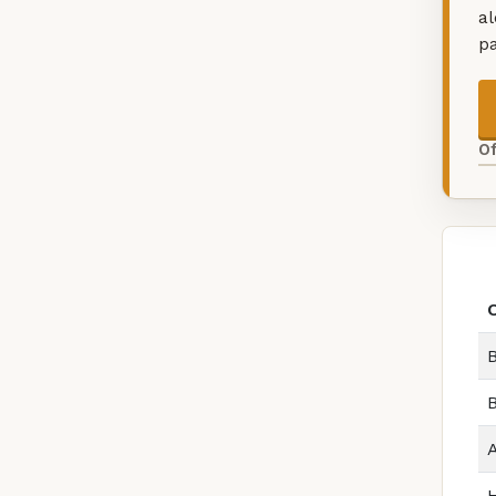
a
p
O
B