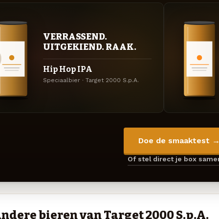
VERRASSEND.
UITGEKIEND. RAAK.
Hip Hop IPA
Speciaalbier · Target 2000 S.p.A.
Doe de smaaktest 
Of stel direct je box sam
ndere bieren van Target 2000 S.p.A.