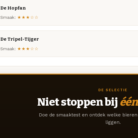
De Hopfan
Smaak:
★★★☆☆
De Tripel-Tijger
Smaak:
★★★☆☆
DE SELECTIE
Niet stoppen bij
één
Doe de smaaktest en ontdek welke bieren 
liggen.