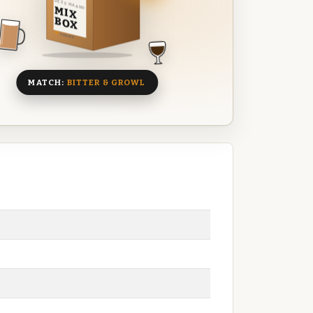
DEZE MAAND
MIX
BOX
8 BIEREN
MATCH:
BITTER & GROWL