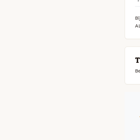
Bi
A
T
Be