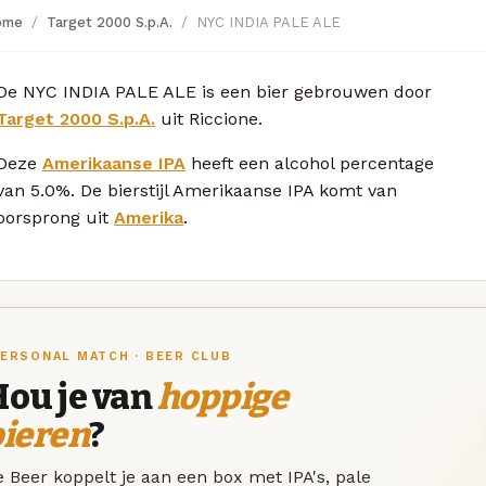
ome
Target 2000 S.p.A.
NYC INDIA PALE ALE
De NYC INDIA PALE ALE is een bier gebrouwen door
Target 2000 S.p.A.
uit Riccione.
Deze
Amerikaanse IPA
heeft een alcohol percentage
van 5.0%. De bierstijl Amerikaanse IPA komt van
oorsprong uit
Amerika
.
ERSONAL MATCH · BEER CLUB
Hou je van
hoppige
bieren
?
 Beer koppelt je aan een box met IPA's, pale