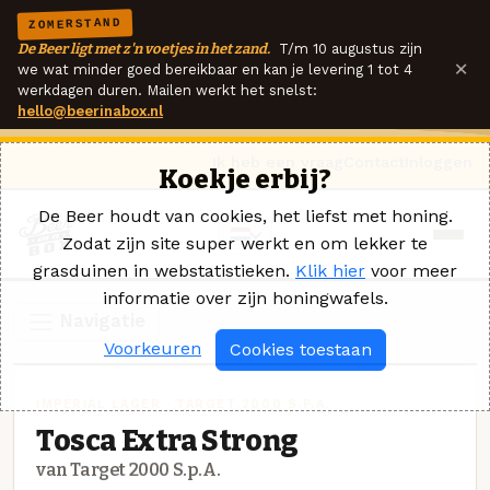
ZOMERSTAND
De Beer ligt met z'n voetjes in het zand.
T/m 10 augustus zijn
×
we wat minder goed bereikbaar en kan je levering 1 tot 4
werkdagen duren. Mailen werkt het snelst:
hello@beerinabox.nl
Ik heb een vraag
Contact
Inloggen
Koekje erbij?
De Beer houdt van cookies, het liefst met honing.
Zodat zijn site super werkt en om lekker te
grasduinen in webstatistieken.
Klik hier
voor meer
informatie over zijn honingwafels.
Navigatie
Voorkeuren
Cookies toestaan
IMPERIAL LAGER · TARGET 2000 S.P.A.
Tosca Extra Strong
van Target 2000 S.p.A.