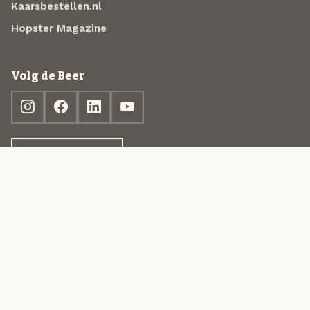
Kaarsbestellen.nl
Hopster Magazine
Volg de Beer
Ontdek jouw box
© 2013-2026 Beer in a Box BV