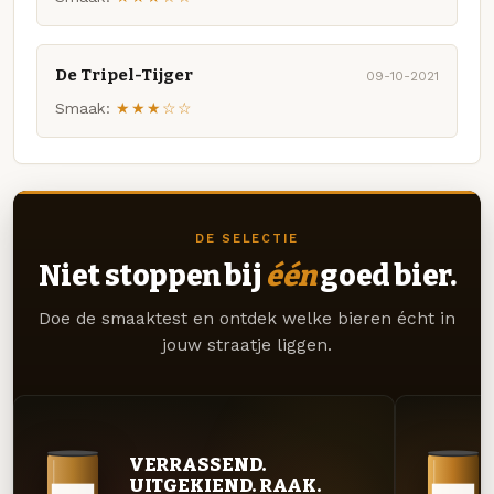
De Tripel-Tijger
09-10-2021
Smaak:
★★★☆☆
DE SELECTIE
Niet stoppen bij
één
goed bier.
Doe de smaaktest en ontdek welke bieren écht in
jouw straatje liggen.
VERRASSEND.
UITGEKIEND. RAAK.