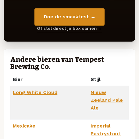
Doe de smaaktest →
Of stel direct je box samen →
Andere bieren van Tempest
Brewing Co.
Bier
Stijl
Long White Cloud
Nieuw
Zeeland Pale
Ale
Mexicake
Imperial
Pastrystout