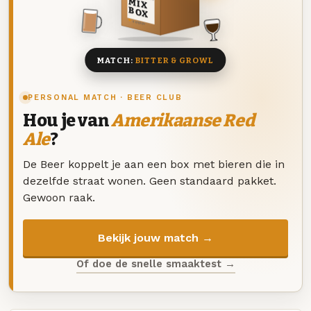
MIX
BOX
8 BIEREN
MATCH:
BITTER & GROWL
PERSONAL MATCH · BEER CLUB
Hou je van
Amerikaanse Red
Ale
?
De Beer koppelt je aan een box met bieren die in
dezelfde straat wonen. Geen standaard pakket.
Gewoon raak.
Bekijk jouw match →
Of doe de snelle smaaktest →