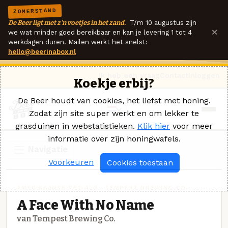
ZOMERSTAND
De Beer ligt met z'n voetjes in het zand.
T/m 10 augustus zijn
×
we wat minder goed bereikbaar en kan je levering 1 tot 4
werkdagen duren. Mailen werkt het snelst:
hello@beerinabox.nl
Ik heb een vraag
Contact
Inloggen
Koekje erbij?
De Beer houdt van cookies, het liefst met honing.
Zodat zijn site super werkt en om lekker te
grasduinen in webstatistieken.
Klik hier
voor meer
informatie over zijn honingwafels.
Navigatie
Voorkeuren
Cookies toestaan
AMERIKAANSE RED ALE · TEMPEST BREWING CO.
A Face With No Name
van Tempest Brewing Co.