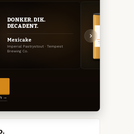
DONKER. DIK.
BITT
DECADENT.
EXP
Mexicake
Brav
Imperial Pastrystout · Tempest
Amerik
Brewing Co.
Co.
→
en →
o.