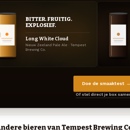
BITTER. FRUITIG.
EXPLOSIEF.
Long White Cloud
Nieuw Zeeland Pale Ale · Tempest
Brewing Co.
Doe de smaaktest 
Of stel direct je box sam
ndere bieren van Tempest Brewing C