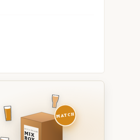
MATCH
DEZE MAAND
MIX
BOX