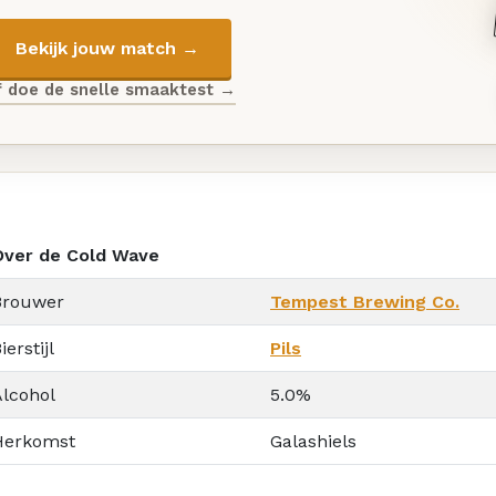
Bekijk jouw match →
f doe de snelle smaaktest →
Over de Cold Wave
Brouwer
Tempest Brewing Co.
ierstijl
Pils
Alcohol
5.0%
Herkomst
Galashiels