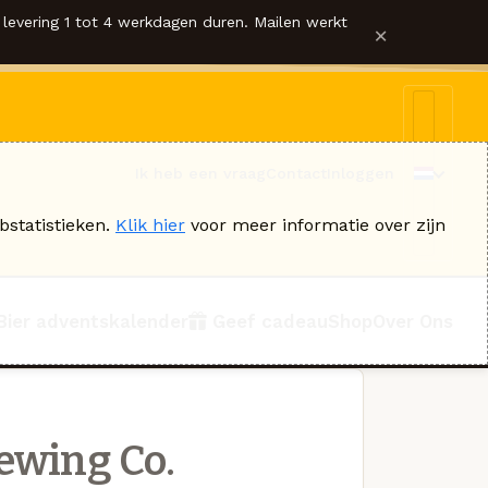
levering 1 tot 4 werkdagen duren. Mailen werkt
×
Ik heb een vraag
Contact
Inloggen
bstatistieken.
Klik hier
voor meer informatie over zijn
Bier adventskalender
Geef cadeau
Shop
Over Ons
ewing Co.