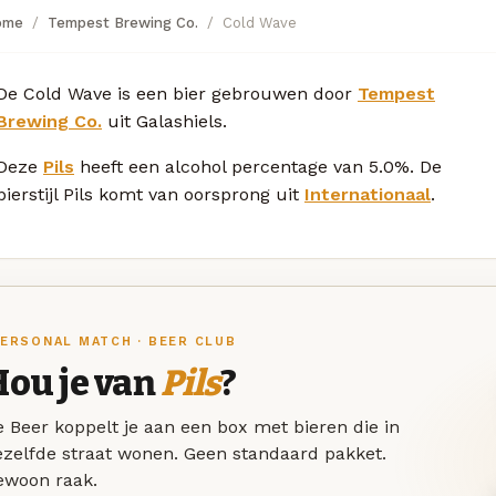
ome
Tempest Brewing Co.
Cold Wave
De Cold Wave is een bier gebrouwen door
Tempest
Brewing Co.
uit Galashiels.
Deze
Pils
heeft een alcohol percentage van 5.0%. De
bierstijl Pils komt van oorsprong uit
Internationaal
.
ERSONAL MATCH · BEER CLUB
Hou je van
Pils
?
 Beer koppelt je aan een box met bieren die in
ezelfde straat wonen. Geen standaard pakket.
ewoon raak.