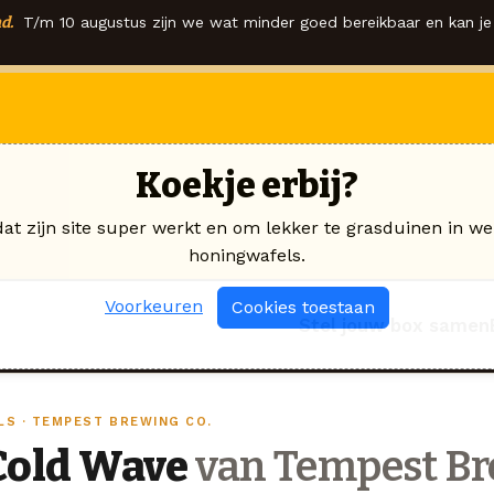
d.
T/m 10 augustus zijn we wat minder goed bereikbaar en kan je 
Koekje erbij?
dat zijn site super werkt en om lekker te grasduinen in we
honingwafels.
Voorkeuren
Cookies toestaan
Stel jouw box samen
ILS · TEMPEST BREWING CO.
Cold Wave
van Tempest Br