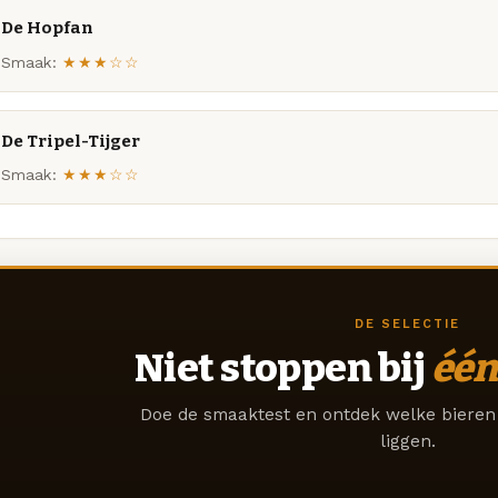
De Hopfan
Smaak:
★★★☆☆
De Tripel-Tijger
Smaak:
★★★☆☆
DE SELECTIE
Niet stoppen bij
één
Doe de smaaktest en ontdek welke bieren 
liggen.