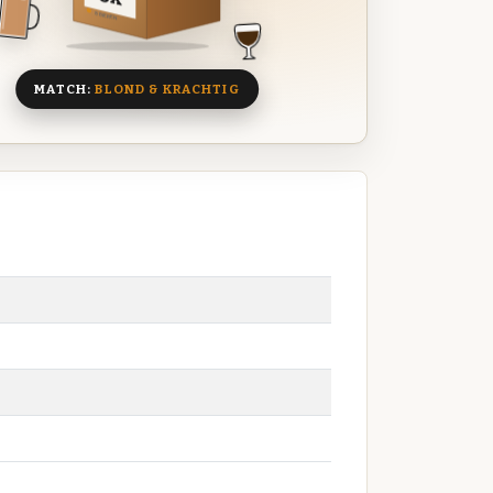
8 BIEREN
MATCH:
BLOND & KRACHTIG