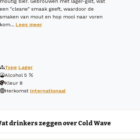
moutig bier. Gebrouwen met lager-gist, wat
een "cleane" smaak geeft, waardoor de
smaken van mout en hop mooi naar voren
kom...
Lees meer
Type
Lager
Alcohol
5
Kleur
8
Herkomst
Internationaal
at drinkers zeggen over Cold Wave