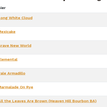
ier
Long White Cloud
Mexicake
Brave New World
Elemental
Pale Armadillo
Marmalade On Rye
All the Leaves Are Brown (Heaven Hill Bourbon BA)