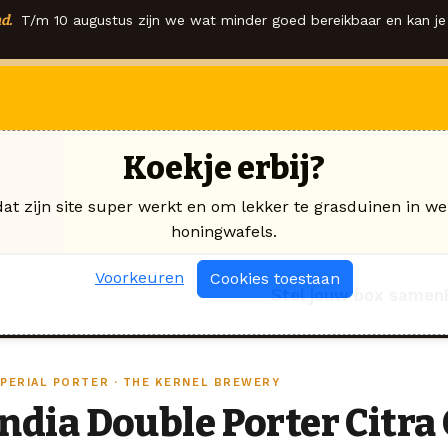
d.
T/m 10 augustus zijn we wat minder goed bereikbaar en kan je 
Koekje erbij?
dat zijn site super werkt en om lekker te grasduinen in we
honingwafels.
Voorkeuren
Cookies toestaan
Stel jouw box samen
MPERIAL PORTER · THE KERNEL BREWERY
India Double Porter Citra