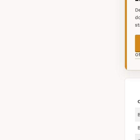
De
d
s
O
B