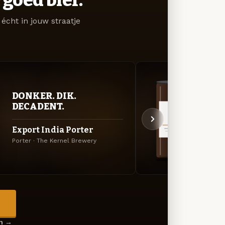
écht in jouw straatje
DONKER. DIK.
DON
DECADENT.
DEC
Export India Porter
Expo
Porter · The Kernel Brewery
Export
→
en →