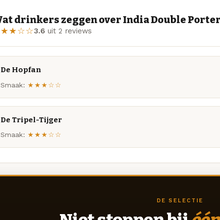
at drinkers zeggen over India Double Porter
★★★☆☆
3.6
uit 2 reviews
De Hopfan
Smaak:
★★★☆☆
De Tripel-Tijger
Smaak:
★★★☆☆
DE SELECTIE
Niet stoppen bij
één