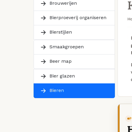
Brouwerijen
Bierproeverij organiseren
H
Bierstijlen
Smaakgroepen
Beer map
Bier glazen
Bieren
P
H