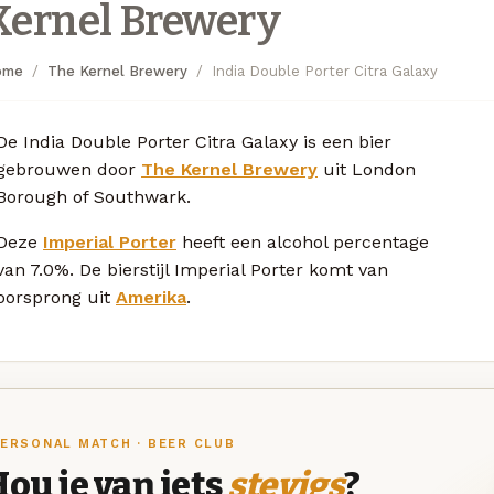
Kernel Brewery
ome
The Kernel Brewery
India Double Porter Citra Galaxy
De India Double Porter Citra Galaxy is een bier
gebrouwen door
The Kernel Brewery
uit London
Borough of Southwark.
Deze
Imperial Porter
heeft een alcohol percentage
van 7.0%. De bierstijl Imperial Porter komt van
oorsprong uit
Amerika
.
ERSONAL MATCH · BEER CLUB
ou je van iets
stevigs
?