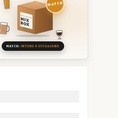
MATCH
DEZE MAAND
MIX
BOX
8 BIEREN
MATCH:
INTENS & UITDAGEND