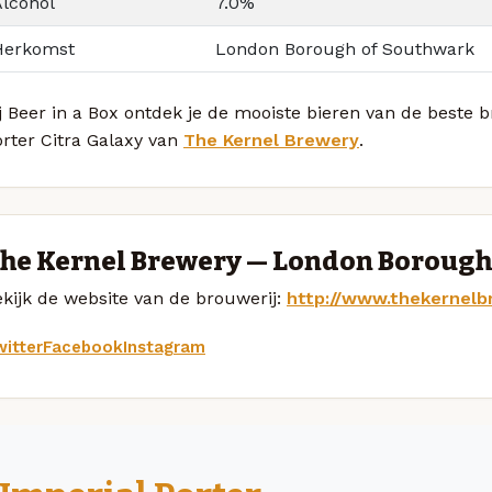
Alcohol
7.0%
Herkomst
London Borough of Southwark
j Beer in a Box ontdek je de mooiste bieren van de beste 
rter Citra Galaxy van
The Kernel Brewery
.
he Kernel Brewery — London Borough
kijk de website van de brouwerij:
http://www.thekernelb
itter
Facebook
Instagram