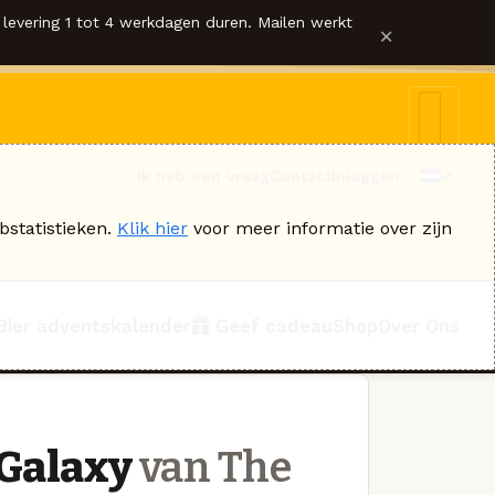
levering 1 tot 4 werkdagen duren. Mailen werkt
×
Ik heb een vraag
Contact
Inloggen
bstatistieken.
Klik hier
voor meer informatie over zijn
Bier adventskalender
Geef cadeau
Shop
Over Ons
 Galaxy
van The