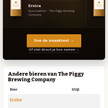
Eroica
Speciaalbier · The Piggy Brewing
Company
Doe de smaaktest →
Of stel direct je box samen →
Andere bieren van The Piggy
Brewing Company
Bier
Stijl
Eroica