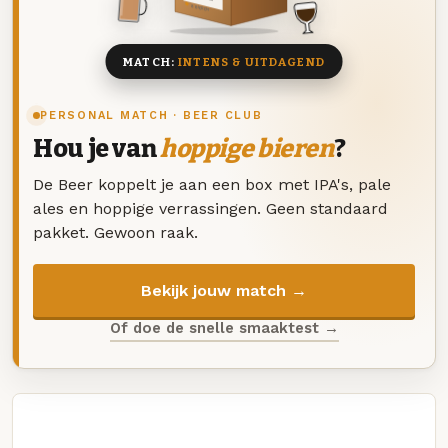
8 BIEREN
MATCH:
INTENS & UITDAGEND
PERSONAL MATCH · BEER CLUB
Hou je van
hoppige bieren
?
De Beer koppelt je aan een box met IPA's, pale
ales en hoppige verrassingen. Geen standaard
pakket. Gewoon raak.
Bekijk jouw match →
Of doe de snelle smaaktest →