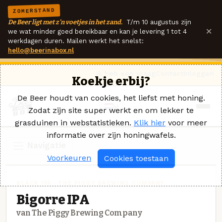
ZOMERSTAND
De Beer ligt met z'n voetjes in het zand.
T/m 10 augustus zijn
×
we wat minder goed bereikbaar en kan je levering 1 tot 4
werkdagen duren. Mailen werkt het snelst:
hello@beerinabox.nl
Ik heb een vraag
Contact
Inloggen
Koekje erbij?
De Beer houdt van cookies, het liefst met honing.
Zodat zijn site super werkt en om lekker te
grasduinen in webstatistieken.
Klik hier
voor meer
informatie over zijn honingwafels.
Navigatie
Voorkeuren
Cookies toestaan
BLACK IPA · THE PIGGY BREWING COMPANY
Bigorre IPA
van The Piggy Brewing Company