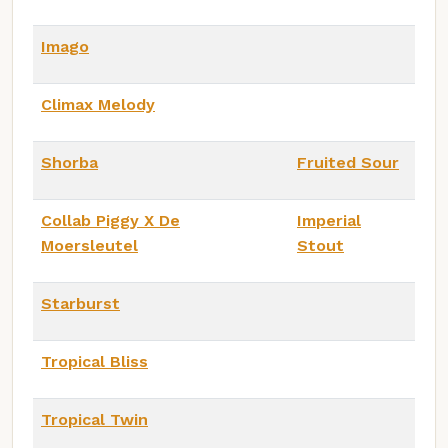
Imago
Climax Melody
Shorba
Fruited Sour
Collab Piggy X De
Imperial
Moersleutel
Stout
Starburst
Tropical Bliss
Tropical Twin