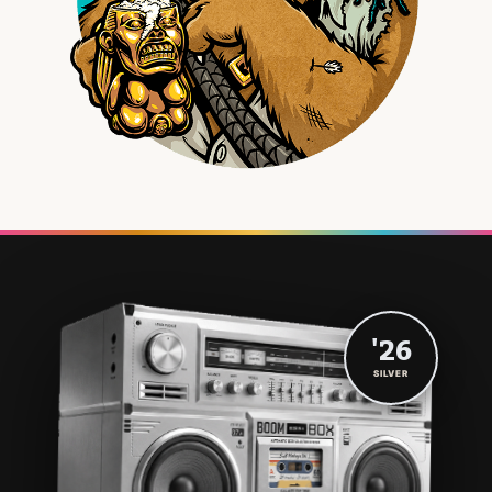
'26
SILVER