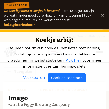
ZOMERSTAND
De Beer ligt met z'n voetjes in het zand.
T/m 10 augustus zijn
×
we wat minder goed bereikbaar en kan je levering 1 tot 4
werkdagen duren. Mailen werkt het snelst:
hello@beerinabox.nl
Ik heb een vraag
Contact
Inloggen
Koekje erbij?
De Beer houdt van cookies, het liefst met honing.
Zodat zijn site super werkt en om lekker te
grasduinen in webstatistieken.
Klik hier
voor meer
informatie over zijn honingwafels.
Navigatie
Voorkeuren
Cookies toestaan
SPECIAALBIER · THE PIGGY BREWING COMPANY
Imago
van The Piggy Brewing Company