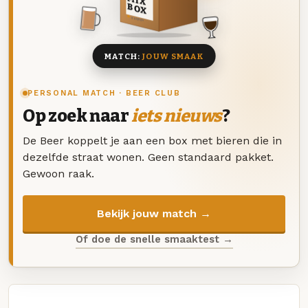
MIX
BOX
8 BIEREN
MATCH:
JOUW SMAAK
PERSONAL MATCH · BEER CLUB
Op zoek naar
iets nieuws
?
De Beer koppelt je aan een box met bieren die in
dezelfde straat wonen. Geen standaard pakket.
Gewoon raak.
Bekijk jouw match →
Of doe de snelle smaaktest →