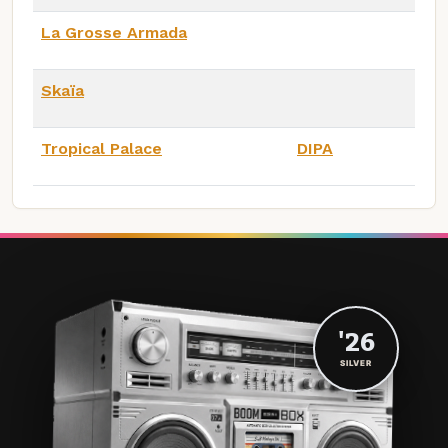
La Grosse Armada
Skaïa
Tropical Palace
DIPA
'26
SILVER