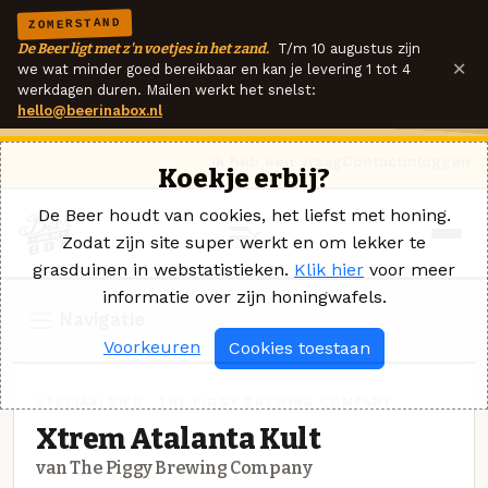
ZOMERSTAND
De Beer ligt met z'n voetjes in het zand.
T/m 10 augustus zijn
×
we wat minder goed bereikbaar en kan je levering 1 tot 4
werkdagen duren. Mailen werkt het snelst:
hello@beerinabox.nl
Ik heb een vraag
Contact
Inloggen
Koekje erbij?
De Beer houdt van cookies, het liefst met honing.
Zodat zijn site super werkt en om lekker te
grasduinen in webstatistieken.
Klik hier
voor meer
informatie over zijn honingwafels.
Navigatie
Voorkeuren
Cookies toestaan
SPECIAALBIER · THE PIGGY BREWING COMPANY
Xtrem Atalanta Kult
van The Piggy Brewing Company