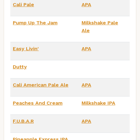
Cali Pale
APA
Pump Up The Jam
Milkshake Pale
Ale
Easy Livin'
APA
Dutty
Cali American Pale Ale
APA
Peaches And Cream
Milkshake IPA
F.U.B.A.R
APA
Pineapple Express IPA