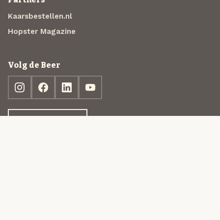
Kaarsbestellen.nl
Hopster Magazine
Volg de Beer
Ontdek jouw box
© 2013-2026 Beer in a Box BV