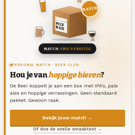
MATCH
DEZE MAAND
MIX
BOX
8 BIEREN
MATCH:
FRIS & FRUITIG
PERSONAL MATCH · BEER CLUB
Hou je van
hoppige bieren
?
De Beer koppelt je aan een box met IPA's, pale
ales en hoppige verrassingen. Geen standaard
pakket. Gewoon raak.
Bekijk jouw match →
Of doe de snelle smaaktest →