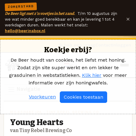
ZOMERSTAND
De Beer ligt met z'n voetjes in het zand.
T/m 10 augustus zijn
×
we wat minder goed bereikbaar en kan je levering 1 tot 4
werkdagen duren. Mailen werkt het snelst:
hello@beerinabox.nl
Ik heb een vraag
Contact
Inloggen
Koekje erbij?
De Beer houdt van cookies, het liefst met honing.
Zodat zijn site super werkt en om lekker te
grasduinen in webstatistieken.
Klik hier
voor meer
informatie over zijn honingwafels.
Navigatie
Voorkeuren
Cookies toestaan
MILKSHAKE IPA · TINY REBEL BREWING CO
Young Hearts
van Tiny Rebel Brewing Co