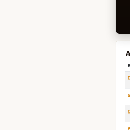
A
B
D
K