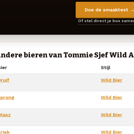
Doe de smaaktest 
Of stel direct je box sam
ndere bieren van Tommie Sjef Wild A
ier
Stijl
ruif
Wild Bier
sprong
Wild Bier
Olasz
Wild Bier
riek
Wild Bier