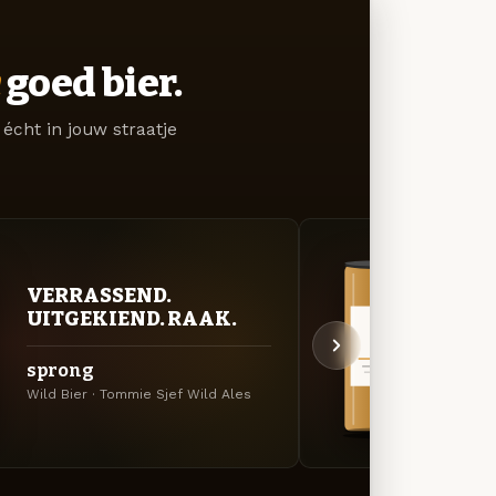
goed bier.
écht in jouw straatje
VERRASSEND.
VER
UITGEKIEND. RAAK.
UIT
sprong
Olas
Wild Bier · Tommie Sjef Wild Ales
Wild B