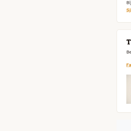
Bi
Sj
T
Be
F