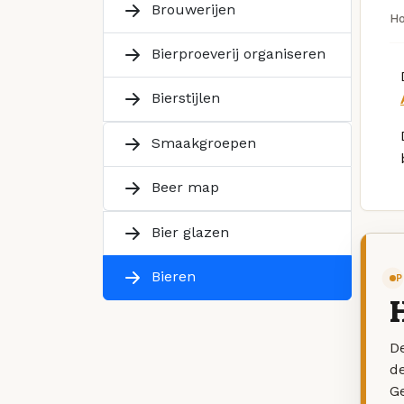
Brouwerijen
H
Bierproeverij organiseren
Bierstijlen
Smaakgroepen
Beer map
Bier glazen
Bieren
P
De
d
G