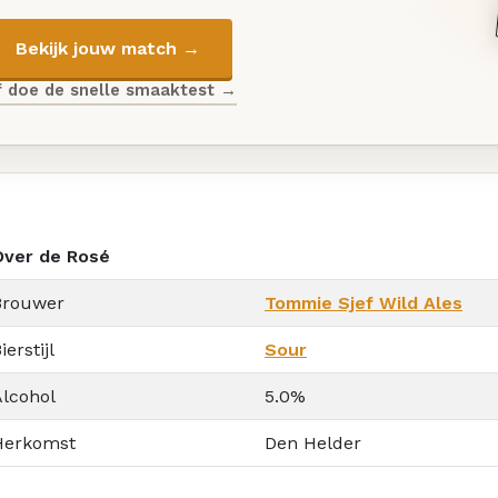
Bekijk jouw match →
f doe de snelle smaaktest →
Over de Rosé
Brouwer
Tommie Sjef Wild Ales
ierstijl
Sour
Alcohol
5.0%
Herkomst
Den Helder