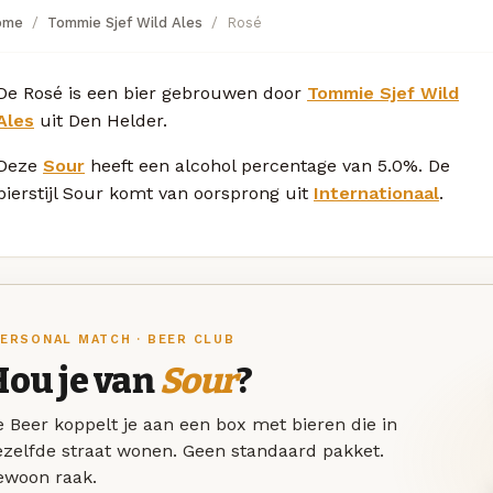
ome
Tommie Sjef Wild Ales
Rosé
De Rosé is een bier gebrouwen door
Tommie Sjef Wild
Ales
uit Den Helder.
Deze
Sour
heeft een alcohol percentage van 5.0%. De
bierstijl Sour komt van oorsprong uit
Internationaal
.
ERSONAL MATCH · BEER CLUB
Hou je van
Sour
?
 Beer koppelt je aan een box met bieren die in
ezelfde straat wonen. Geen standaard pakket.
ewoon raak.