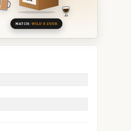
8 BIEREN
MATCH:
WILD & ZUUR