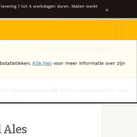
levering 1 tot 4 werkdagen duren. Mailen werkt
×
Ik heb een vraag
Contact
Inloggen
bstatistieken.
Klik hier
voor meer informatie over zijn
Bier adventskalender
Geef cadeau
Shop
Over Ons
 Ales