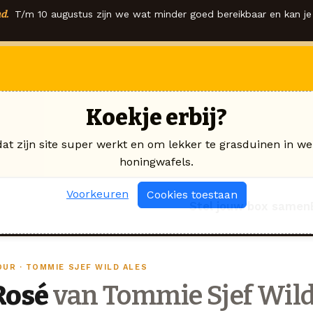
d.
T/m 10 augustus zijn we wat minder goed bereikbaar en kan je 
Koekje erbij?
dat zijn site super werkt en om lekker te grasduinen in we
honingwafels.
Voorkeuren
Cookies toestaan
Stel jouw box samen
OUR · TOMMIE SJEF WILD ALES
Rosé
van Tommie Sjef Wild