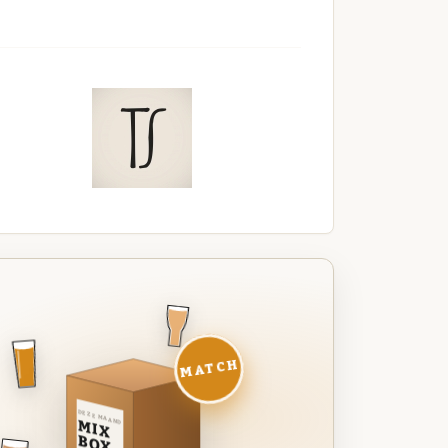
MATCH
DEZE MAAND
MIX
BOX