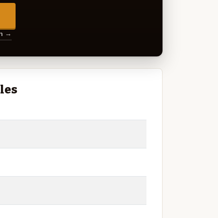
→
en →
les