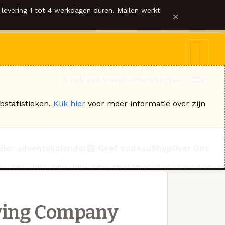
levering 1 tot 4 werkdagen duren. Mailen werkt
×
Ik heb een vraag
Contact
Inloggen
bstatistieken.
Klik hier
voor meer informatie over zijn
Bier adventskalender
Geef cadeau
Shop
Over Ons
ewing Company