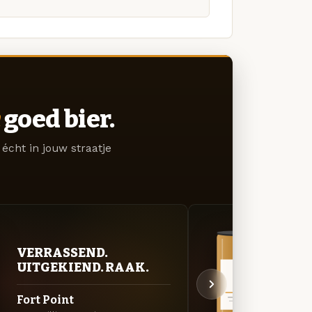
goed bier.
écht in jouw straatje
VER
VERRASSEND.
UIT
UITGEKIEND. RAAK.
Mett
Fort Point
Speciaa