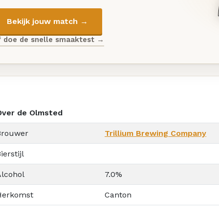
Bekijk jouw match →
f doe de snelle smaaktest →
Over de Olmsted
Brouwer
Trillium Brewing Company
ierstijl
Alcohol
7.0%
Herkomst
Canton