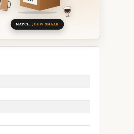
8 BIEREN
MATCH:
JOUW SMAAK