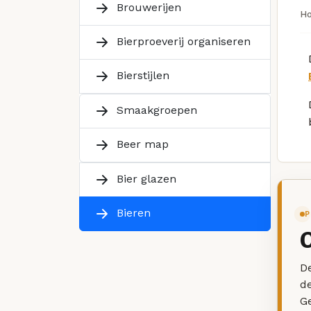
Brouwerijen
H
Bierproeverij organiseren
Bierstijlen
Smaakgroepen
Beer map
Bier glazen
Bieren
P
De
d
G