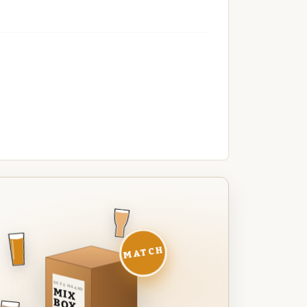
MATCH
DEZE MAAND
MIX
BOX