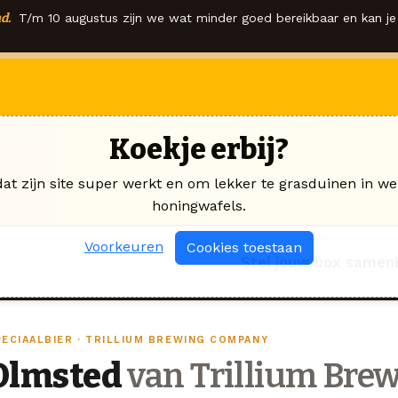
d.
T/m 10 augustus zijn we wat minder goed bereikbaar en kan je 
Koekje erbij?
dat zijn site super werkt en om lekker te grasduinen in we
honingwafels.
Voorkeuren
Cookies toestaan
Stel jouw box samen
PECIAALBIER · TRILLIUM BREWING COMPANY
Olmsted
van Trillium Br