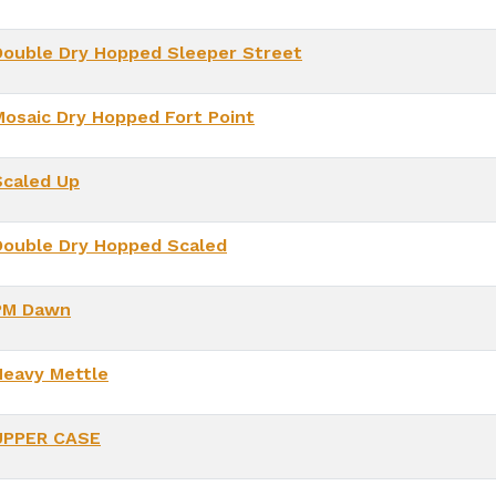
Double Dry Hopped Sleeper Street
Mosaic Dry Hopped Fort Point
Scaled Up
Double Dry Hopped Scaled
PM Dawn
Heavy Mettle
UPPER CASE