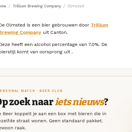
ome
Trillium Brewing Company
Olmsted
De Olmsted is een bier gebrouwen door
Trillium
Brewing Company
uit Canton.
Deze
heeft een alcohol percentage van 7.0%. De
bierstijl komt van oorsprong uit
.
ERSONAL MATCH · BEER CLUB
Op zoek naar
iets nieuws
?
 Beer koppelt je aan een box met bieren die in
ezelfde straat wonen. Geen standaard pakket.
ewoon raak.