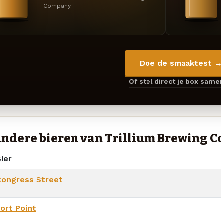
Company
Doe de smaaktest 
Of stel direct je box sam
ndere bieren van Trillium Brewing 
ier
Congress Street
Fort Point