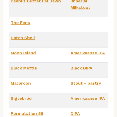
Peanut Butter PM Dawn
Imperial
Milkstout
The Fens
Hatch Shell
Moon Island
Amerikaanse IPA
Black Mettle
Black DIPA
Macaroon
Stout - pastry
Sigtebrød
Amerikaanse IPA
Permutation 58
DIPA