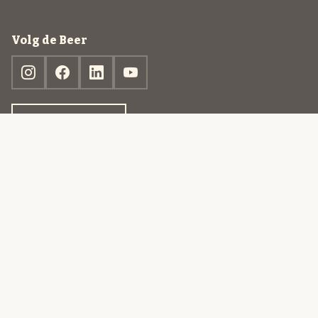
Volg de Beer
Ontdek jouw box
© 2013-2026 Beer in a Box BV