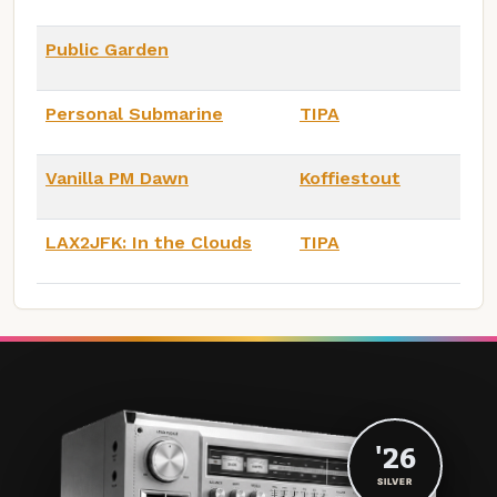
Public Garden
Personal Submarine
TIPA
Vanilla PM Dawn
Koffiestout
LAX2JFK: In the Clouds
TIPA
'26
SILVER