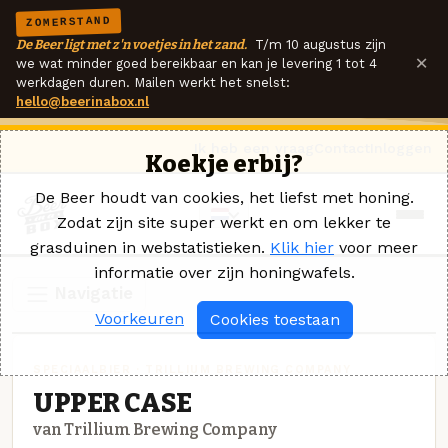
ZOMERSTAND
De Beer ligt met z'n voetjes in het zand.
T/m 10 augustus zijn
×
we wat minder goed bereikbaar en kan je levering 1 tot 4
werkdagen duren. Mailen werkt het snelst:
hello@beerinabox.nl
Ik heb een vraag
Contact
Inloggen
Koekje erbij?
De Beer houdt van cookies, het liefst met honing.
Zodat zijn site super werkt en om lekker te
grasduinen in webstatistieken.
Klik hier
voor meer
informatie over zijn honingwafels.
Navigatie
Voorkeuren
Cookies toestaan
SPECIAALBIER · TRILLIUM BREWING COMPANY
UPPER CASE
van Trillium Brewing Company