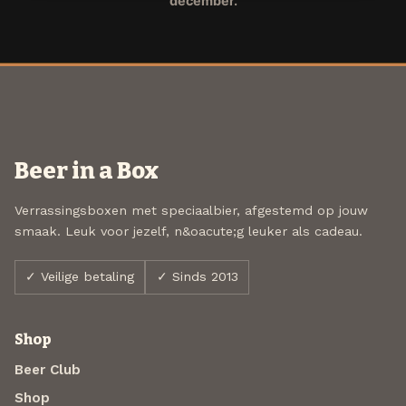
december.
Beer in a Box
Verrassingsboxen met speciaalbier, afgestemd op jouw
smaak. Leuk voor jezelf, n&oacute;g leuker als cadeau.
✓ Veilige betaling
✓ Sinds 2013
Shop
Beer Club
Shop