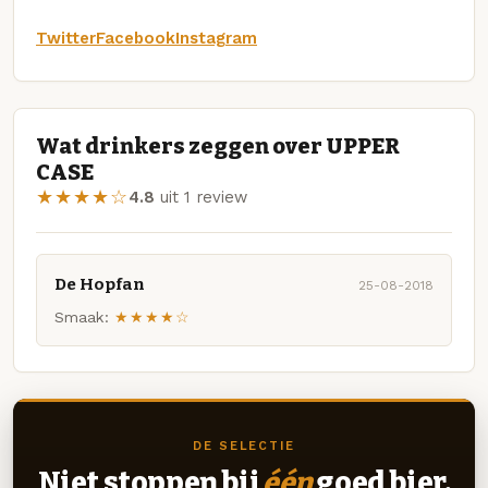
Twitter
Facebook
Instagram
Wat drinkers zeggen over UPPER
CASE
★★★★☆
4.8
uit 1 review
De Hopfan
25-08-2018
Smaak:
★★★★☆
DE SELECTIE
Niet stoppen bij
één
goed bier.