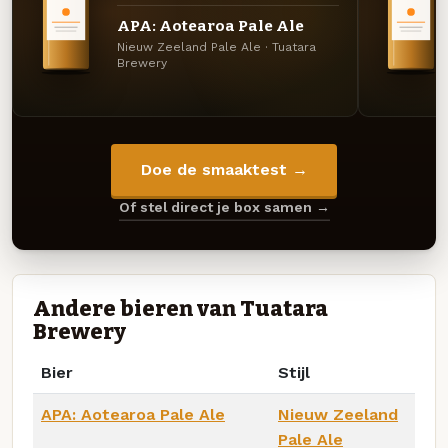
APA: Aotearoa Pale Ale
Nieuw Zeeland Pale Ale · Tuatara
Brewery
Doe de smaaktest →
Of stel direct je box samen →
Andere bieren van Tuatara
Brewery
Bier
Stijl
APA: Aotearoa Pale Ale
Nieuw Zeeland
Pale Ale