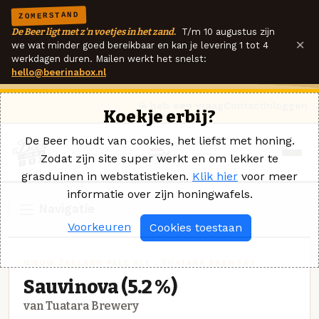
ZOMERSTAND
De Beer ligt met z'n voetjes in het zand.
T/m 10 augustus zijn
×
we wat minder goed bereikbaar en kan je levering 1 tot 4
werkdagen duren. Mailen werkt het snelst:
hello@beerinabox.nl
Ik heb een vraag
Contact
Inloggen
Koekje erbij?
De Beer houdt van cookies, het liefst met honing.
Zodat zijn site super werkt en om lekker te
grasduinen in webstatistieken.
Klik hier
voor meer
informatie over zijn honingwafels.
Navigatie
Voorkeuren
Cookies toestaan
NIEUW ZEELAND PALE ALE · TUATARA BREWERY
Sauvinova (5.2 %)
van Tuatara Brewery