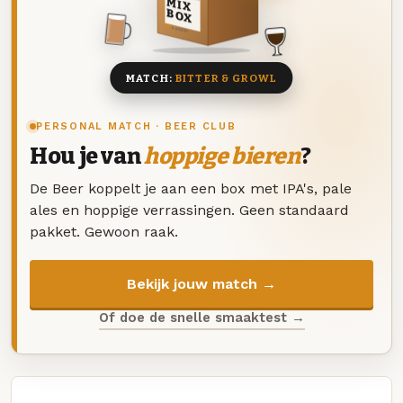
MIX
BOX
8 BIEREN
MATCH:
BITTER & GROWL
PERSONAL MATCH · BEER CLUB
Hou je van
hoppige bieren
?
De Beer koppelt je aan een box met IPA's, pale
ales en hoppige verrassingen. Geen standaard
pakket. Gewoon raak.
Bekijk jouw match →
Of doe de snelle smaaktest →