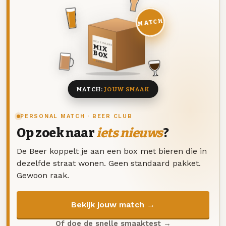
MATCH
DEZE MAAND
MIX
BOX
8 BIEREN
MATCH:
JOUW SMAAK
PERSONAL MATCH · BEER CLUB
Op zoek naar
iets nieuws
?
De Beer koppelt je aan een box met bieren die in
dezelfde straat wonen. Geen standaard pakket.
Gewoon raak.
Bekijk jouw match →
Of doe de snelle smaaktest →