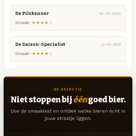
De Pilskenner
05-04-2020
Smaak:
★★★★☆
De Saison-Specialist
13-03-2021
Smaak:
★★★★☆
DE SELECTIE
Niet stoppen bij
één
goed bier.
Doe de smaaktest en ontdek welke bieren écht in
jouw straatje liggen.