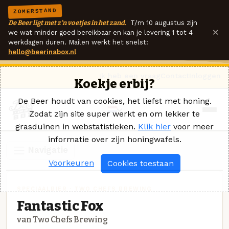
ZOMERSTAND
De Beer ligt met z'n voetjes in het zand.
T/m 10 augustus zijn
×
we wat minder goed bereikbaar en kan je levering 1 tot 4
werkdagen duren. Mailen werkt het snelst:
hello@beerinabox.nl
Ik heb een vraag
Contact
Inloggen
Koekje erbij?
De Beer houdt van cookies, het liefst met honing.
Zodat zijn site super werkt en om lekker te
grasduinen in webstatistieken.
Klik hier
voor meer
informatie over zijn honingwafels.
Navigatie
Voorkeuren
Cookies toestaan
SPECIAALBIER · TWO CHEFS BREWING
Fantastic Fox
van Two Chefs Brewing