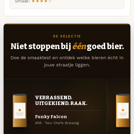
Smaak:
★★★★☆
DE SELECTIE
Niet stoppen bij
één
goed bier.
Doe de smaaktest en ontdek welke bieren écht in
jouw straatje liggen.
VERRASSEND.
UITGEKIEND. RAAK.
Funky Falcon
APA · Two Chefs Brewing