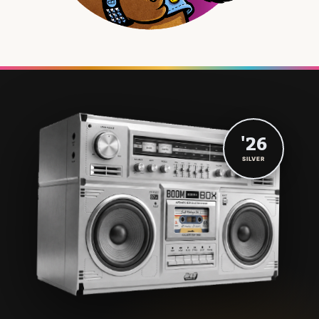
'26
SILVER