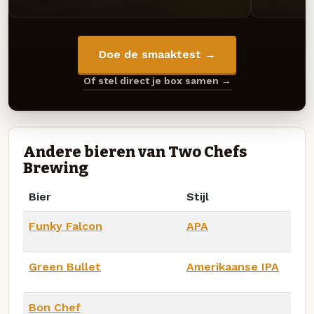
Doe de smaaktest →
Of stel direct je box samen →
Andere bieren van Two Chefs
Brewing
Bier
Stijl
Funky Falcon
APA
Green Bullet
Amerikaanse IPA
Bon Chef