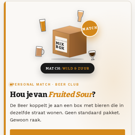
MATCH
DEZE MAAND
MIX
BOX
8 BIEREN
MATCH:
WILD & ZUUR
PERSONAL MATCH · BEER CLUB
Hou je van
Fruited Sour
?
De Beer koppelt je aan een box met bieren die in
dezelfde straat wonen. Geen standaard pakket.
Gewoon raak.