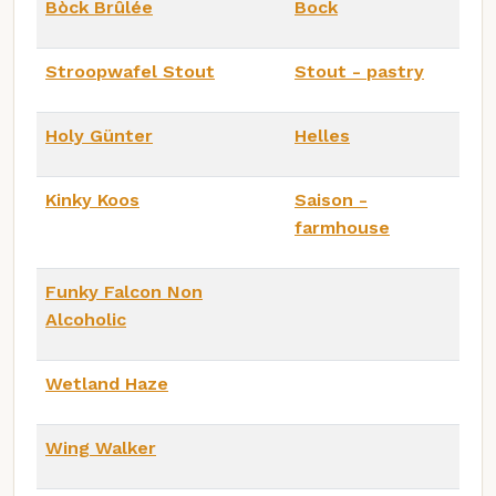
Bòck Brûlée
Bock
Stroopwafel Stout
Stout - pastry
Holy Günter
Helles
Kinky Koos
Saison -
farmhouse
Funky Falcon Non
Alcoholic
Wetland Haze
Wing Walker