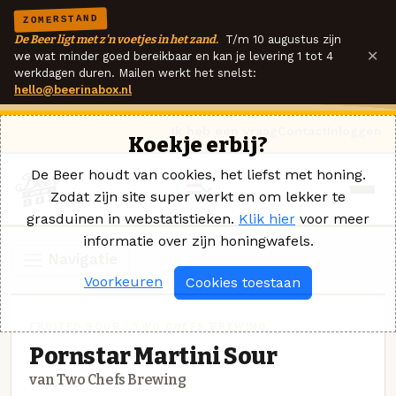
ZOMERSTAND
De Beer ligt met z'n voetjes in het zand.
T/m 10 augustus zijn
×
we wat minder goed bereikbaar en kan je levering 1 tot 4
werkdagen duren. Mailen werkt het snelst:
hello@beerinabox.nl
Ik heb een vraag
Contact
Inloggen
Koekje erbij?
De Beer houdt van cookies, het liefst met honing.
Zodat zijn site super werkt en om lekker te
grasduinen in webstatistieken.
Klik hier
voor meer
informatie over zijn honingwafels.
Navigatie
Voorkeuren
Cookies toestaan
FRUITED SOUR · TWO CHEFS BREWING
Pornstar Martini Sour
van Two Chefs Brewing