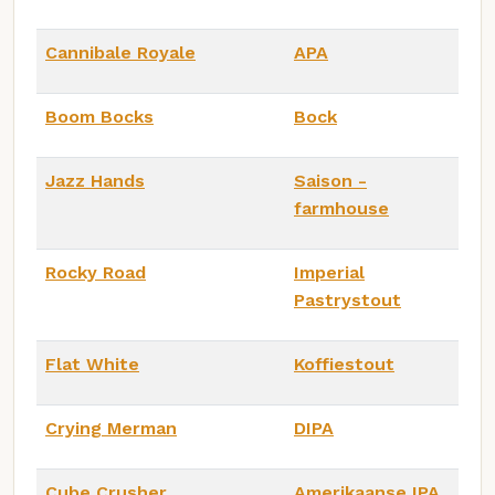
Cannibale Royale
APA
Boom Bocks
Bock
Jazz Hands
Saison -
farmhouse
Rocky Road
Imperial
Pastrystout
Flat White
Koffiestout
Crying Merman
DIPA
Cube Crusher
Amerikaanse IPA