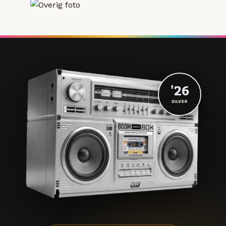
'26
SILVER