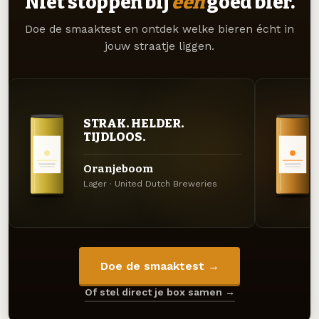
Niet stoppen bij
één
goed bier.
Doe de smaaktest en ontdek welke bieren écht in
jouw straatje liggen.
STRAK. HELDER.
TIJDLOOS.
Oranjeboom
Lager · United Dutch Breweries
Doe de smaaktest →
Of stel direct je box samen →