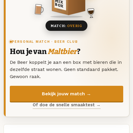
MIX
BOX
8 BIEREN
MATCH:
OVERIG
PERSONAL MATCH · BEER CLUB
Hou je van
Maltbier
?
De Beer koppelt je aan een box met bieren die in
dezelfde straat wonen. Geen standaard pakket.
Gewoon raak.
Bekijk jouw match →
Of doe de snelle smaaktest →