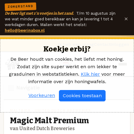
ZOMERSTAND
De Beer ligt met z'n voetjes in het zand.
T/m 10 augustus zijn
×
we wat minder goed bereikbaar en kan je levering 1 tot 4
werkdagen duren. Mailen werkt het snelst:
hello@beerinabox.nl
Ik heb een vraag
Contact
Inloggen
Koekje erbij?
De Beer houdt van cookies, het liefst met honing.
Zodat zijn site super werkt en om lekker te
grasduinen in webstatistieken.
Klik hier
voor meer
informatie over zijn honingwafels.
Navigatie
Voorkeuren
Cookies toestaan
MALTBIER · UNITED DUTCH BREWERIES
Magic Malt Premium
van United Dutch Breweries