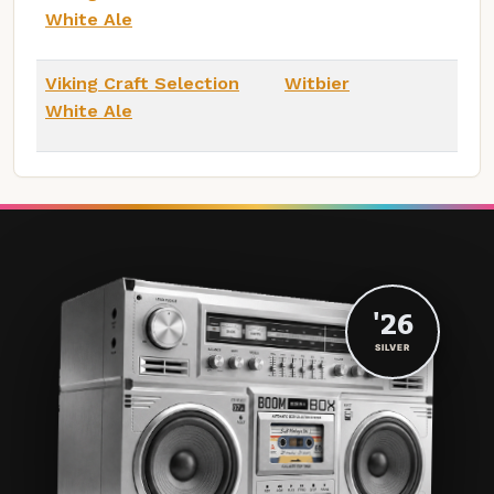
White Ale
Viking Craft Selection
Witbier
White Ale
'26
SILVER