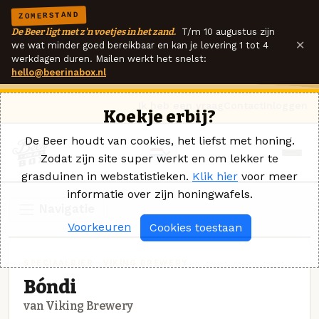
ZOMERSTAND
De Beer ligt met z'n voetjes in het zand.
T/m 10 augustus zijn
×
we wat minder goed bereikbaar en kan je levering 1 tot 4
werkdagen duren. Mailen werkt het snelst:
hello@beerinabox.nl
Ik heb een vraag
Contact
Inloggen
Koekje erbij?
De Beer houdt van cookies, het liefst met honing.
Zodat zijn site super werkt en om lekker te
grasduinen in webstatistieken.
Klik hier
voor meer
informatie over zijn honingwafels.
Navigatie
Voorkeuren
Cookies toestaan
SPECIAALBIER · VIKING BREWERY
Bóndi
van Viking Brewery