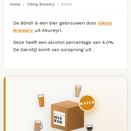
Home
Viking Brewery
Bóndi
De Bóndi is een bier gebrouwen door
Viking
Brewery
uit Akureyri.
Deze
heeft een alcohol percentage van 4.0%.
De bierstijl komt van oorsprong uit
.
MATCH
DEZE MAAND
MIX
BOX
8 BIEREN