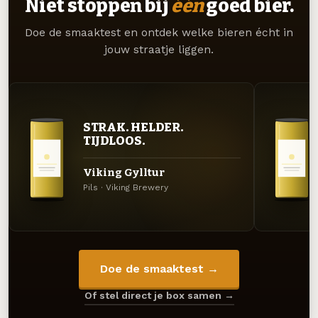
Niet stoppen bij
één
goed bier.
Doe de smaaktest en ontdek welke bieren écht in
jouw straatje liggen.
STRAK. HELDER.
TIJDLOOS.
Viking Gylltur
Pils · Viking Brewery
Doe de smaaktest →
Of stel direct je box samen →