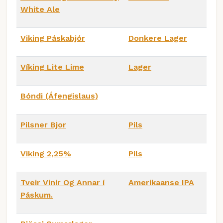
White Ale
Viking Páskabjór
Donkere Lager
Víking Lite Lime
Lager
Bóndi (Áfengislaus)
Pilsner Bjor
Pils
Viking 2,25%
Pils
Tveir Vinir Og Annar í
Amerikaanse IPA
Páskum.