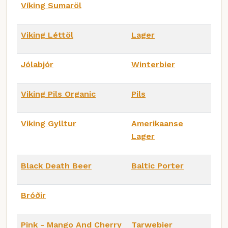
Víking Sumaröl
Viking Léttöl
Lager
Jólabjór
Winterbier
Viking Pils Organic
Pils
Viking Gylltur
Amerikaanse
Lager
Black Death Beer
Baltic Porter
Bróðir
Pink - Mango And Cherry
Tarwebier