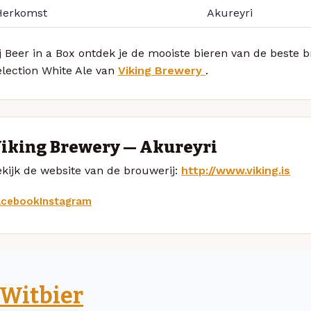
Herkomst
Akureyri
j Beer in a Box ontdek je de mooiste bieren van de beste b
election White Ale van
Viking Brewery
.
iking Brewery — Akureyri
kijk de website van de brouwerij:
http://www.viking.is
acebook
Instagram
Witbier