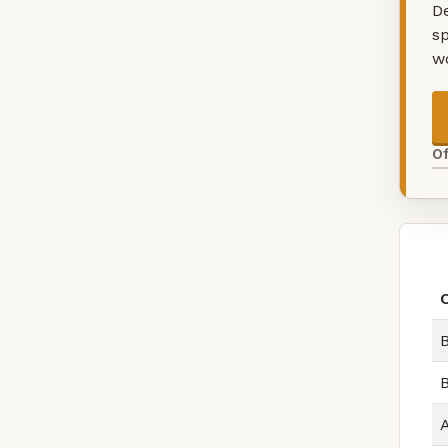
De
sp
w
O
B