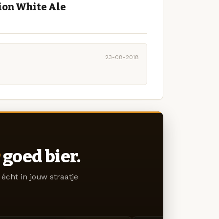
ion White Ale
23-08-2018
goed bier.
écht in jouw straatje