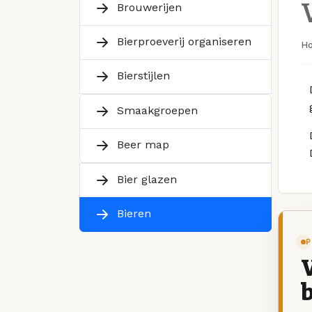
Brouwerijen
Bierproeverij organiseren
H
Bierstijlen
Smaakgroepen
Beer map
Bier glazen
Bieren
P
V
b