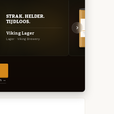
STRAK. HELDER.
VER
TIJDLOOS.
UIT
Viking Lager
Viki
Lager · Viking Brewery
Specia
→
en →