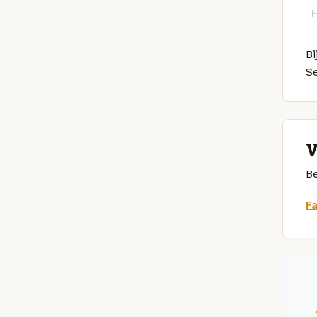
Bi
S
V
Be
F