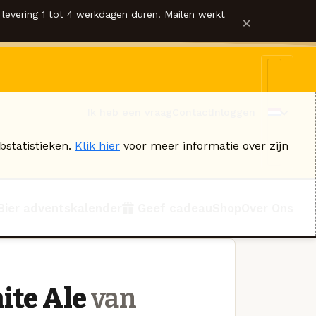
levering 1 tot 4 werkdagen duren. Mailen werkt
×
Ik heb een vraag
Contact
Inloggen
bstatistieken.
Klik hier
voor meer informatie over zijn
Bier adventskalender
Geef cadeau
Shop
Over Ons
ite Ale
van