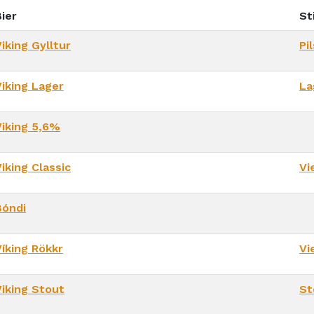
ier
Sti
iking Gylltur
Pil
Viking Lager
La
Viking 5,6%
iking Classic
Vi
Bóndi
Víking Rökkr
Vi
Viking Stout
St