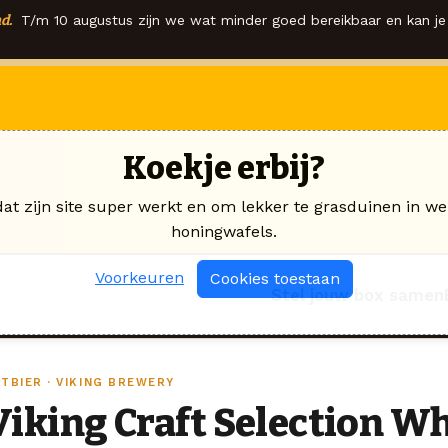
d.
T/m 10 augustus zijn we wat minder goed bereikbaar en kan je 
Koekje erbij?
dat zijn site super werkt en om lekker te grasduinen in we
honingwafels.
Voorkeuren
Cookies toestaan
Stel jouw box samen
TBIER · VIKING BREWERY
Viking Craft Selection Wh