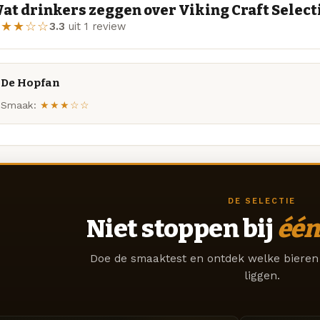
at drinkers zeggen over Viking Craft Select
★★★☆☆
3.3
uit 1 review
De Hopfan
Smaak:
★★★☆☆
DE SELECTIE
Niet stoppen bij
één
Doe de smaaktest en ontdek welke bieren 
liggen.