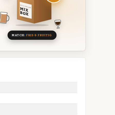
DEZE MAAND
MIX
BOX
8 BIEREN
MATCH:
FRIS & FRUITIG