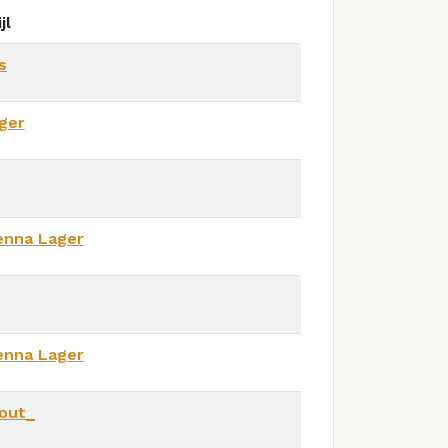
jl
s
ger
enna Lager
enna Lager
out_