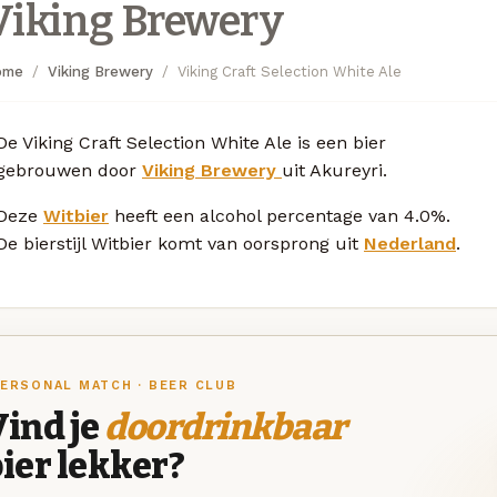
Viking Brewery
ome
Viking Brewery
Viking Craft Selection White Ale
De Viking Craft Selection White Ale is een bier
gebrouwen door
Viking Brewery
uit Akureyri.
Deze
Witbier
heeft een alcohol percentage van 4.0%.
De bierstijl Witbier komt van oorsprong uit
Nederland
.
ERSONAL MATCH · BEER CLUB
ind je
doordrinkbaar
ier lekker?