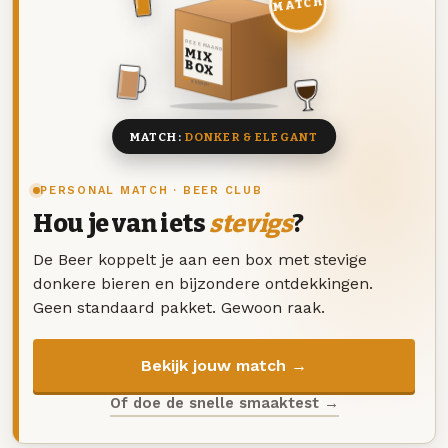
MATCH
DEZE MAAND
MIX
BOX
8 BIEREN
MATCH:
DONKER & ELEGANT
PERSONAL MATCH · BEER CLUB
Hou je van iets
stevigs
?
De Beer koppelt je aan een box met stevige
donkere bieren en bijzondere ontdekkingen.
Geen standaard pakket. Gewoon raak.
Bekijk jouw match →
Of doe de snelle smaaktest →