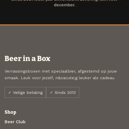
december.
Beer in a Box
Verrassingsboxen met speciaalbier, afgestemd op jouw
smaak. Leuk voor jezelf, n&oacute;g leuker als cadeau.
✓ Veilige betaling
✓ Sinds 2013
Shop
Beer Club