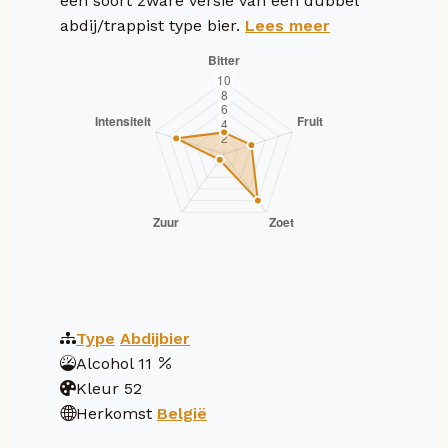
een soort zware versie van een dubbel
abdij/trappist type bier.
Lees meer
Type
Abdijbier
Alcohol
11
Kleur
52
Herkomst
België