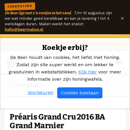
ZOMERSTAND
De Beer ligt met z'n voetjes in het zand.
T/m 10 augustus zijn
×
we wat minder goed bereikbaar en kan je levering 1 tot 4
werkdagen duren. Mailen werkt het snelst:
hello@beerinabox.nl
Ik heb een vraag
Contact
Inloggen
Koekje erbij?
De Beer houdt van cookies, het liefst met honing.
Zodat zijn site super werkt en om lekker te
grasduinen in webstatistieken.
Klik hier
voor meer
informatie over zijn honingwafels.
Navigatie
Voorkeuren
Cookies toestaan
QUADRUPEL · VLIEGENDE PAARD BROUWERS
Préaris Grand Cru 2016 BA
Grand Marnier