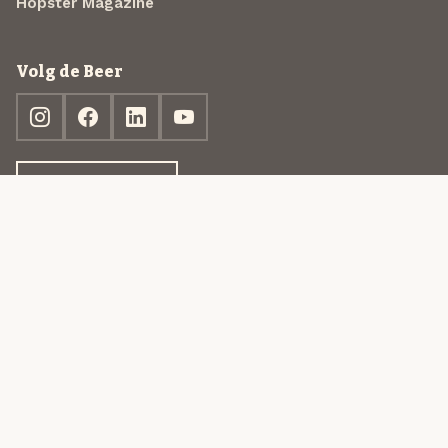
Hopster Magazine
Volg de Beer
Ontdek jouw box
© 2013-2026 Beer in a Box BV