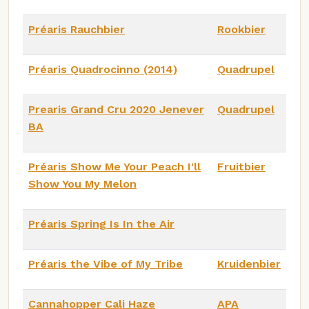
Préaris Rauchbier
Rookbier
Préaris Quadrocinno (2014)
Quadrupel
Prearis Grand Cru 2020 Jenever
Quadrupel
BA
Préaris Show Me Your Peach I'll
Fruitbier
Show You My Melon
Préaris Spring Is In the Air
Préaris the Vibe of My Tribe
Kruidenbier
Cannahopper Cali Haze
APA