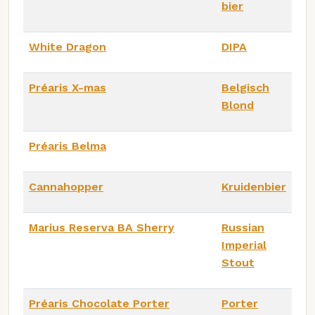
bier
White Dragon
DIPA
Préaris X-mas
Belgisch
Blond
Préaris Belma
Cannahopper
Kruidenbier
Marius Reserva BA Sherry
Russian
Imperial
Stout
Préaris Chocolate Porter
Porter