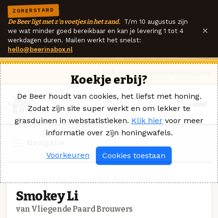
ZOMERSTAND
De Beer ligt met z'n voetjes in het zand.
T/m 10 augustus zijn
×
we wat minder goed bereikbaar en kan je levering 1 tot 4
werkdagen duren. Mailen werkt het snelst:
hello@beerinabox.nl
Ik heb een vraag
Contact
Inloggen
Koekje erbij?
De Beer houdt van cookies, het liefst met honing.
Zodat zijn site super werkt en om lekker te
grasduinen in webstatistieken.
Klik hier
voor meer
informatie over zijn honingwafels.
Navigatie
Voorkeuren
Cookies toestaan
GEROOKT BIER · VLIEGENDE PAARD BROUWERS
Smokey Li
van Vliegende Paard Brouwers