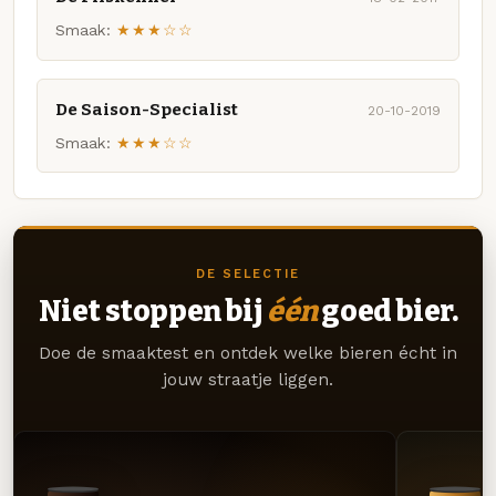
Smaak:
★★★☆☆
De Saison-Specialist
20-10-2019
Smaak:
★★★☆☆
DE SELECTIE
Niet stoppen bij
één
goed bier.
Doe de smaaktest en ontdek welke bieren écht in
jouw straatje liggen.