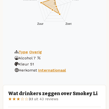
Type
Overig
Alcohol
7
Kleur
51
Herkomst
Internationaal
Wat drinkers zeggen over Smokey Li
★★★☆☆
3.1
uit 43 reviews