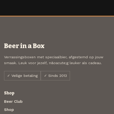
Beer in a Box
Verrassingsboxen met speciaalbier, afgestemd op jouw
smaak. Leuk voor jezelf, n&oacute;g leuker als cadeau.
✓ Veilige betaling
✓ Sinds 2013
Shop
Beer Club
Shop