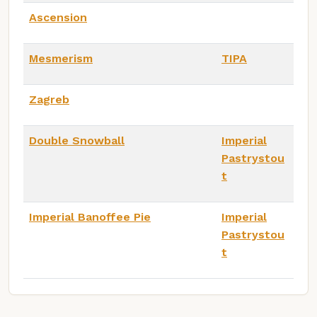
Ascension
Mesmerism
TIPA
Zagreb
Double Snowball
Imperial
Pastrystou
t
Imperial Banoffee Pie
Imperial
Pastrystou
t