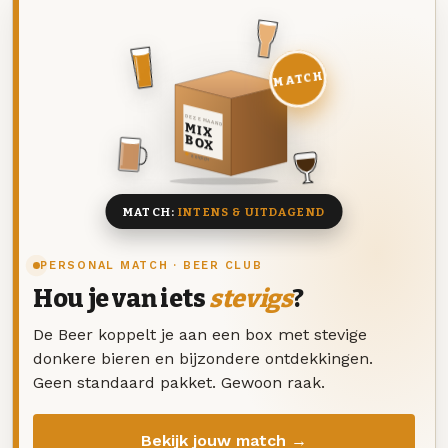
MATCH
DEZE MAAND
MIX
BOX
8 BIEREN
MATCH:
INTENS & UITDAGEND
PERSONAL MATCH · BEER CLUB
Hou je van iets
stevigs
?
De Beer koppelt je aan een box met stevige
donkere bieren en bijzondere ontdekkingen.
Geen standaard pakket. Gewoon raak.
Bekijk jouw match →