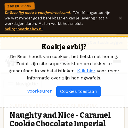
ZOMERSTAND
De Beer ligt met z'n voetjes in het zand.
T/m 10 augustus zijn
×
we wat minder goed bereikbaar en kan je levering 1 tot 4
werkdagen duren. Mailen werkt het snelst:
hello@beerinabox.nl
Ik heb een vraag
Contact
Inloggen
Koekje erbij?
De Beer houdt van cookies, het liefst met honing.
Zodat zijn site super werkt en om lekker te
grasduinen in webstatistieken.
Klik hier
voor meer
informatie over zijn honingwafels.
Navigatie
Voorkeuren
Cookies toestaan
DUBBELE MILKSTOUT · VOCATION BREWERY
Naughty and Nice - Caramel
Cookie Chocolate Imperial