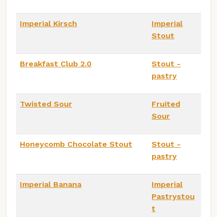
Imperial Kirsch
Imperial
Stout
Breakfast Club 2.0
Stout -
pastry
Twisted Sour
Fruited
Sour
Honeycomb Chocolate Stout
Stout -
pastry
Imperial Banana
Imperial
Pastrystou
t