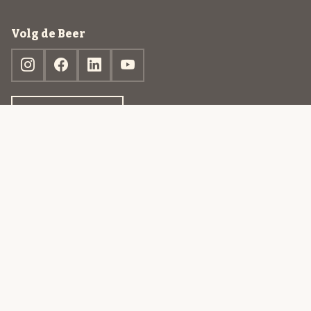
Volg de Beer
Ontdek jouw box
© 2013-2026 Beer in a Box BV