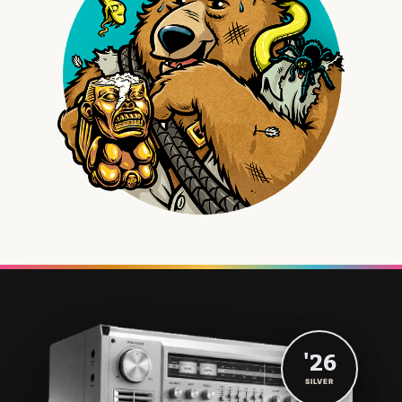
'26
SILVER