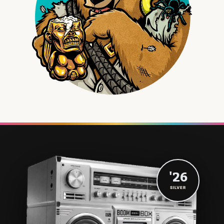
'26
SILVER