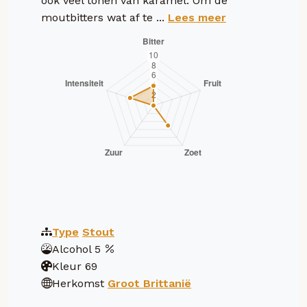
ook veel tonen van karamel. Om de
moutbitters wat af te ...
Lees meer
Type
Stout
Alcohol
5
Kleur
69
Herkomst
Groot Brittanië