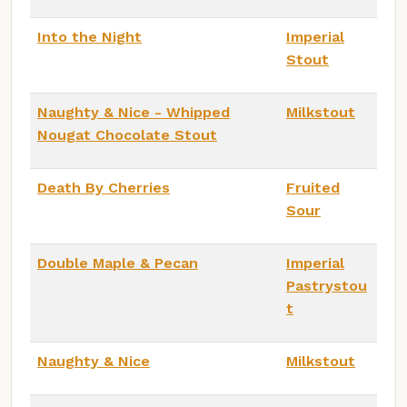
Into the Night
Imperial
Stout
Naughty & Nice - Whipped
Milkstout
Nougat Chocolate Stout
Death By Cherries
Fruited
Sour
Double Maple & Pecan
Imperial
Pastrystou
t
Naughty & Nice
Milkstout