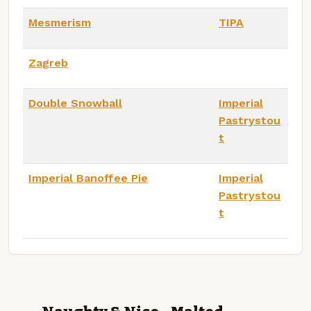
Mesmerism
TIPA
Zagreb
Double Snowball
Imperial
Pastrystou
t
Imperial Banoffee Pie
Imperial
Pastrystou
t