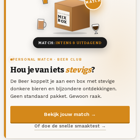
MATCH
DEZE MAAND
MIX
BOX
8 BIEREN
MATCH:
INTENS & UITDAGEND
PERSONAL MATCH · BEER CLUB
Hou je van iets
stevigs
?
De Beer koppelt je aan een box met stevige
donkere bieren en bijzondere ontdekkingen.
Geen standaard pakket. Gewoon raak.
Bekijk jouw match →
Of doe de snelle smaaktest →