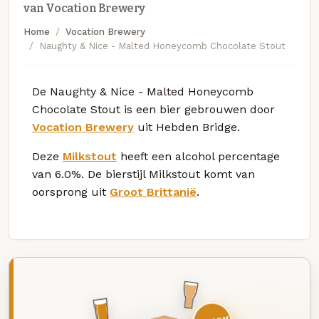
van Vocation Brewery
Home
Vocation Brewery
Naughty & Nice - Malted Honeycomb Chocolate Stout
De Naughty & Nice - Malted Honeycomb
Chocolate Stout is een bier gebrouwen door
Vocation Brewery
uit Hebden Bridge.
Deze
Milkstout
heeft een alcohol percentage
van 6.0%. De bierstijl Milkstout komt van
oorsprong uit
Groot Brittanië
.