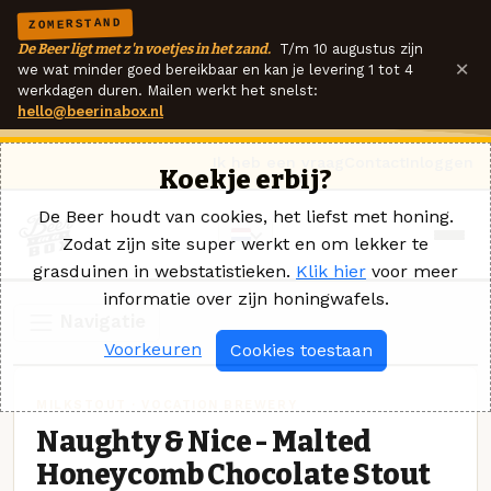
ZOMERSTAND
De Beer ligt met z'n voetjes in het zand.
T/m 10 augustus zijn
×
we wat minder goed bereikbaar en kan je levering 1 tot 4
werkdagen duren. Mailen werkt het snelst:
hello@beerinabox.nl
Ik heb een vraag
Contact
Inloggen
Koekje erbij?
De Beer houdt van cookies, het liefst met honing.
Zodat zijn site super werkt en om lekker te
grasduinen in webstatistieken.
Klik hier
voor meer
informatie over zijn honingwafels.
Navigatie
Voorkeuren
Cookies toestaan
MILKSTOUT · VOCATION BREWERY
Naughty & Nice - Malted
Honeycomb Chocolate Stout