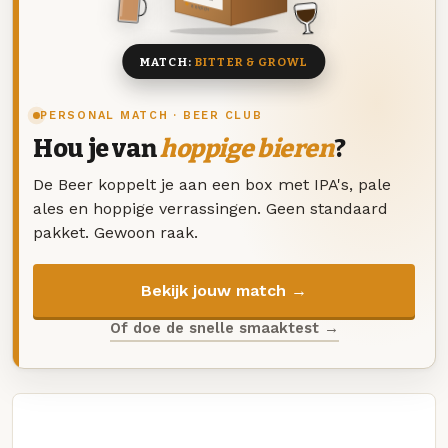
8 BIEREN
MATCH:
BITTER & GROWL
PERSONAL MATCH · BEER CLUB
Hou je van
hoppige bieren
?
De Beer koppelt je aan een box met IPA's, pale
ales en hoppige verrassingen. Geen standaard
pakket. Gewoon raak.
Bekijk jouw match →
Of doe de snelle smaaktest →