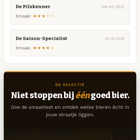
De Pilskenner
09-02-2022
Smaak:
★★★☆☆
De Saison-Specialist
22-12-2021
Smaak:
★★★★☆
DE SELECTIE
Niet stoppen bij
één
goed bier.
Doe de smaaktest en ontdek welke bieren écht in
jouw straatje liggen.