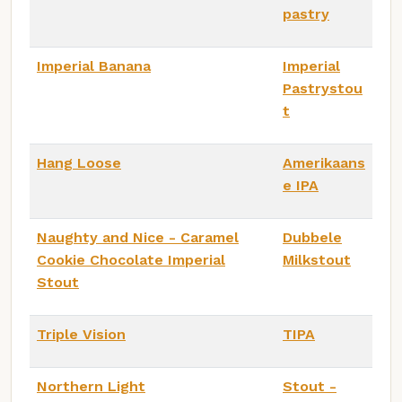
pastry
Imperial Banana
Imperial
Pastrystou
t
Hang Loose
Amerikaans
e IPA
Naughty and Nice - Caramel
Dubbele
Cookie Chocolate Imperial
Milkstout
Stout
Triple Vision
TIPA
Northern Light
Stout -