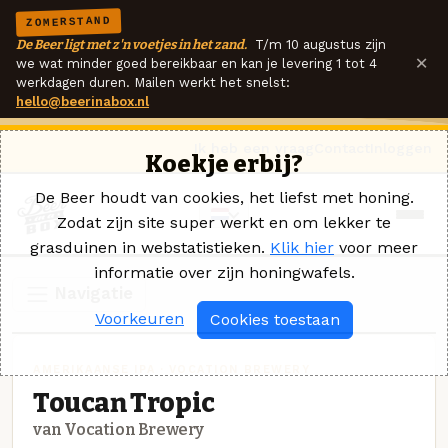
ZOMERSTAND
De Beer ligt met z'n voetjes in het zand.
T/m 10 augustus zijn
×
we wat minder goed bereikbaar en kan je levering 1 tot 4
werkdagen duren. Mailen werkt het snelst:
hello@beerinabox.nl
Ik heb een vraag
Contact
Inloggen
Koekje erbij?
De Beer houdt van cookies, het liefst met honing.
Zodat zijn site super werkt en om lekker te
grasduinen in webstatistieken.
Klik hier
voor meer
informatie over zijn honingwafels.
Navigatie
Voorkeuren
Cookies toestaan
AMERIKAANSE IPA · VOCATION BREWERY
Toucan Tropic
van Vocation Brewery